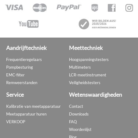
Aandrijftechniek
Meettechniek
Frequentieregelaars
Hoogspanningstesters
Pompbesturing
Multimeters
EMC-filter
LCR-meetinstrument
Remweerstanden
Veiligheidstesters
Service
Wetenswaardigheden
Kalibratie van meetapparatuur
Contact
Meetapparatuur huren
Downloads
VERKOOP
FAQ
Woordenlijst
Blog