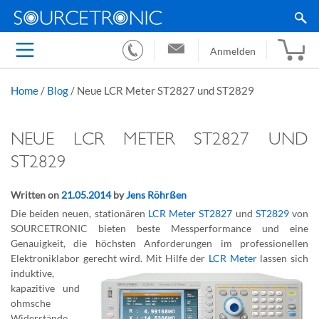
Anmelden
Home
/
Blog
/
Neue LCR Meter ST2827 und ST2829
NEUE LCR METER ST2827 UND
ST2829
Written on
21.05.2014
by
Jens Röhrßen
Die beiden neuen, stationären
LCR Meter ST2827
und
ST2829
von
SOURCETRONIC bieten beste Messperformance und eine
Genauigkeit, die höchsten Anforderungen im professionellen
Elektroniklabor gerecht w
ird. Mit Hilfe der
LCR Meter
lassen sich
induktive,
kapazitive und
ohmsche
Widerstände