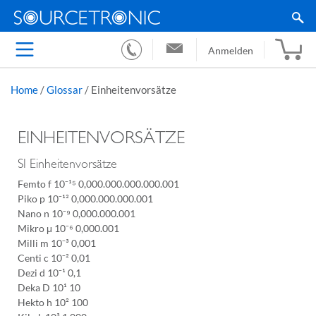
Anmelden
Home
/
Glossar
/
Einheitenvorsätze
EINHEITENVORSÄTZE
SI Einheitenvorsätze
Femto f 10⁻¹⁵ 0,000.000.000.000.001
Piko p 10⁻¹² 0,000.000.000.001
Nano n 10⁻⁹ 0,000.000.001
Mikro μ 10⁻⁶ 0,000.001
Milli m 10⁻³ 0,001
Centi c 10⁻² 0,01
Dezi d 10⁻¹ 0,1
Deka D 10¹ 10
Hekto h 10² 100