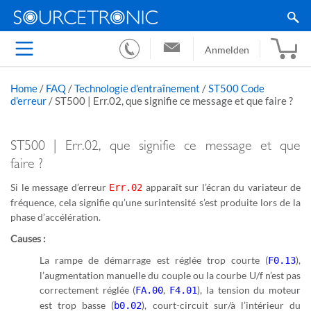
Anmelden
Home
/
FAQ
/
Technologie d'entraînement
/
ST500 Code
d’erreur
/
ST500 | Err.02, que signifie ce message et que faire ?
ST500 | Err.02, que signifie ce message et que
faire ?
Si le message d’erreur
apparaît sur l’écran du variateur de
Err.02
fréquence, cela signifie qu’une surintensité s’est produite lors de la
phase d’accélération.
Causes :
La rampe de démarrage est réglée trop courte (
),
F0.13
l’augmentation manuelle du couple ou la courbe U/f n’est pas
correctement réglée (
,
), la tension du moteur
FA.00
F4.01
est trop basse (
), court-circuit sur/à l’intérieur du
b0.02