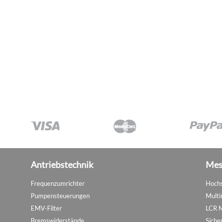
Antriebstechnik
Mes
Frequenzumrichter
Hochs
Pumpensteuerungen
Multi
EMV-Filter
LCR 
Bremswiderstände
Siche