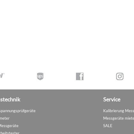
stechnik
Service
pannungsprüfgeräte
Kalibrierung Mes
meter
Messgeräte miet
Messgeräte
SALE
rheitstester