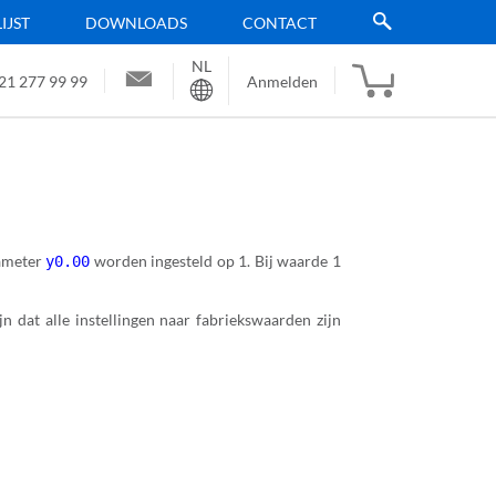
JST
DOWNLOADS
CONTACT
NL
Sprache
21 277 99 99
Anmelden
rameter
worden ingesteld op 1. Bij waarde 1
y0.00
ijn dat alle instellingen naar fabriekswaarden zijn