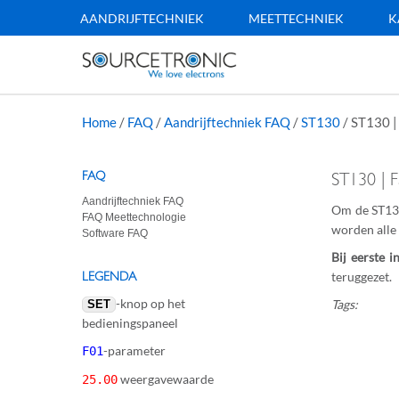
AANDRIJFTECHNIEK
MEETTECHNIEK
K
Home
/
FAQ
/
Aandrijftechniek FAQ
/
ST130
/
ST130 | 
FAQ
ST130 | F
Aandrijftechniek FAQ
Om de ST130
FAQ Meettechnologie
worden alle
Software FAQ
Bij eerste in
LEGENDA
teruggezet.
-knop op het
Tags:
SET
bedieningspaneel
-parameter
F01
weergavewaarde
25.00