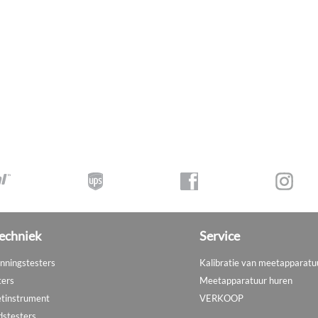
echniek
Service
nningstesters
Kalibratie van meetapparatu
ters
Meetapparatuur huren
tinstrument
VERKOOP
dstesters