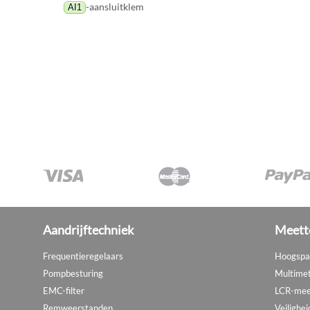
-aansluitklem
AI1
Aandrijftechniek
Meett
Frequentieregelaars
Hoogspa
Pompbesturing
Multime
EMC-filter
LCR-mee
Remweerstanden
Veilighei