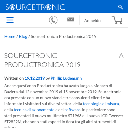
Anmelden
Home
/
Blog
/
Sourcetronic a Productronica 2019
SOURCETRONIC A
PRODUCTRONICA 2019
Written on
19.12.2019
by
Phillip Ludemann
Anche quest’anno Productronica ha avuto luogo a Monaco di
Baviera dal 12 novembre 2019 al 15 novembre 2019. Sourcetronic
era presente con un nuovo stand e tre consulenti clienti e ha
informato i visitatori sui diversi settori della
tecnologia di misura
,
della
tecnica di azionamento
e del
software
. In particolare sono
stati presentati il nuovo multimetro ST1963 o il nuovo LCR-Tweezer
ST2822M, che sono stati esposti in fiera tra gli altri strumenti di
misura.