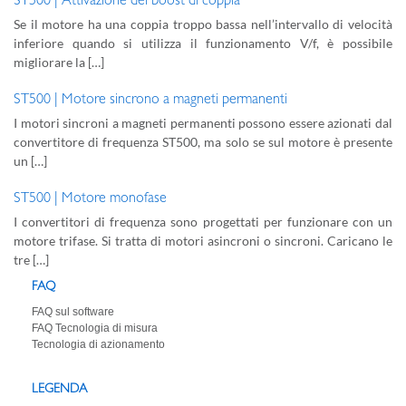
ST500 | Attivazione del boost di coppia
Se il motore ha una coppia troppo bassa nell’intervallo di velocità
inferiore quando si utilizza il funzionamento V/f, è possibile
migliorare la […]
ST500 | Motore sincrono a magneti permanenti
I motori sincroni a magneti permanenti possono essere azionati dal
convertitore di frequenza ST500, ma solo se sul motore è presente
un […]
ST500 | Motore monofase
I convertitori di frequenza sono progettati per funzionare con un
motore trifase. Si tratta di motori asincroni o sincroni. Caricano le
tre […]
FAQ
FAQ sul software
FAQ Tecnologia di misura
Tecnologia di azionamento
LEGENDA