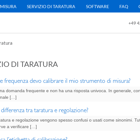
 MISURA
SERVIZIO DI TARATURA
SOFTWARE
FAQ
+49 4
aratura
ZIO DI TARATURA
 frequenza devo calibrare il mio strumento di misura?
na domanda frequente e non ha una risposta univoca. In generale, cons
inale […]
 differenza tra taratura e regolazione?
aratura e regolazione vengono spesso confusi o usati come sinonimi. Tu
rve a verificare […]
ca l’etichetta di calibrazione?