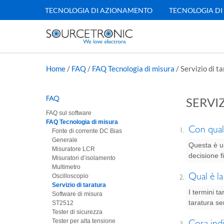
TECNOLOGIA DI AZIONAMENTO
TECNOLOGIA DI
Home
/
FAQ
/
FAQ Tecnologia di misura
/
Servizio di t
FAQ
SERVI
FAQ sul software
FAQ Tecnologia di misura
Con quale
Fonte di corrente DC Bias
Generale
Questa è u
Misuratore LCR
decisione f
Misuratori d’isolamento
Multimetro
Qual è la
Oscilloscopio
Servizio di taratura
I termini t
Software di misura
taratura se
ST2512
Tester di sicurezza
Tester per alta tensione
Cosa indi