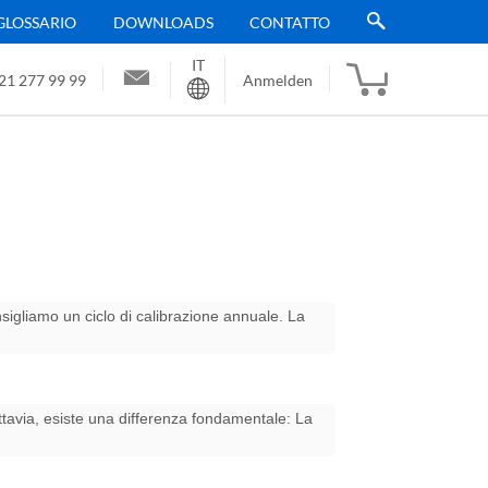
GLOSSARIO
DOWNLOADS
CONTATTO
IT
Sprache
21 277 99 99
Anmelden
igliamo un ciclo di calibrazione annuale. La
ttavia, esiste una differenza fondamentale: La