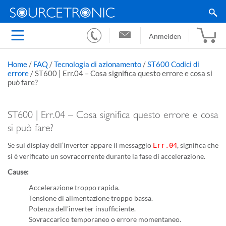
Anmelden
Home
/
FAQ
/
Tecnologia di azionamento
/
ST600 Codici di
errore
/
ST600 | Err.04 – Cosa significa questo errore e cosa si
può fare?
ST600 | Err.04 – Cosa significa questo errore e cosa
si può fare?
Se sul display dell’inverter appare il messaggio
, significa che
Err.04
si è verificato un sovracorrente durante la fase di accelerazione.
Cause:
Accelerazione troppo rapida.
Tensione di alimentazione troppo bassa.
Potenza dell’inverter insufficiente.
Sovraccarico temporaneo o errore momentaneo.