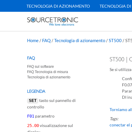
TECNOLOGIA DI AZIONAMENTO
TECNOLOGIA DI
Home
/
FAQ
/
Tecnologia di azionamento
/
ST500
/
ST5
FAQ
ST500 | 
FAQ sul software
Se si utiliz
FAQ Tecnologia di misura
Tecnologia di azionamento
Confi
F0.07
Param
LEGENDA
DI in
tasto sul pannello di
SET
controllo
Torniamo al
parametro
F01
Tags:
conectar el
visualizzazione sul
25.00
display