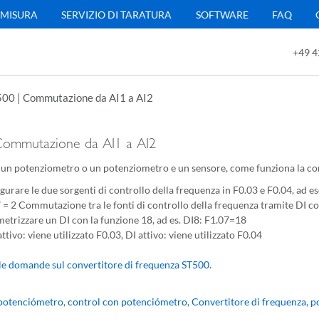
 MISURA
SERVIZIO DI TARATURA
SOFTWARE
FAQ
+49 4
00 | Commutazione da AI1 a AI2
Commutazione da AI1 a AI2
za un potenziometro o un potenziometro e un sensore, come funziona la 
gurare le due sorgenti di controllo della frequenza in F0.03 e F0.04, ad es
 = 2 Commutazione tra le fonti di controllo della frequenza tramite DI co
etrizzare un DI con la funzione 18, ad es. DI8: F1.07=18
attivo: viene utilizzato F0.03, DI attivo: viene utilizzato F0.04
le domande sul convertitore di frequenza ST500.
 potenciómetro
,
control con potenciómetro
,
Convertitore di frequenza
,
p