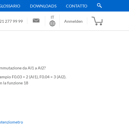
GLOSSARIO
DOWNLOADS
CONTATTO
IT
Sprache
21 277 99 99
Anmelden
commutazione da AI1 a AI2?
empio F0.03 = 2 (AI1), F0.04 = 3 (AI2).
n la funzione 18
otenziometro