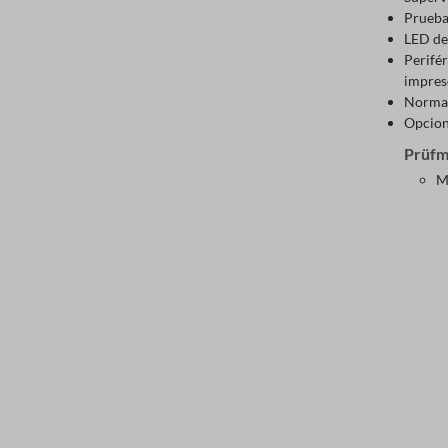
Prueba
LED de
Perifé
impres
Normas
Opcion
Prüfm
M