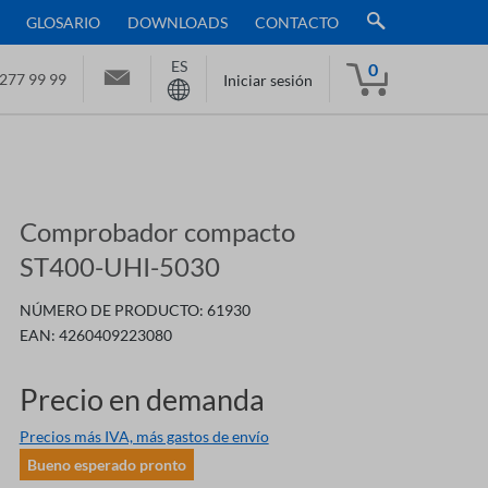
GLOSARIO
DOWNLOADS
CONTACTO
ES
0
277 99 99
Iniciar sesión
Comprobador compacto
ST400-UHI-5030
NÚMERO DE PRODUCTO:
61930
EAN:
4260409223080
Precio en demanda
Precios más IVA, más gastos de envío
Bueno esperado pronto