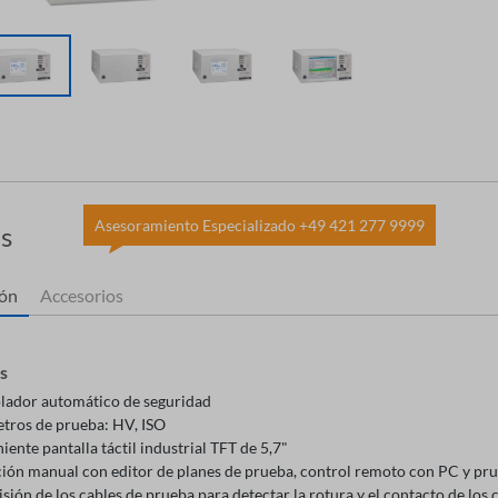
Asesoramiento Especializado +49 421 277 9999
es
ión
Accesorios
s
lador automático de seguridad
tros de prueba: HV, ISO
ente pantalla táctil industrial TFT de 5,7"
ión manual con editor de planes de prueba, control remoto con PC y pru
sión de los cables de prueba para detectar la rotura y el contacto de los