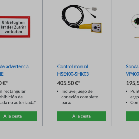
 de advertencia
Control manual
Sonda
NE
HSE400-SHK03
VP40
0 €*
405,50 €*
195,5
al rectangular
Incluye juego de
Punt
ohibición de
conexión completo
erg
rada no autorizada"
para:
Con 
rial: plástico
dispositivo de
indi
año: 200mm x
seguridad ST400
Corr
A la cesta
A la cesta
0mm
Botón de inicio,
35A
or: rojo/blanco;
funcionalidad PE
Cabl
Integración del
segu
circuito de seguridad
Punt