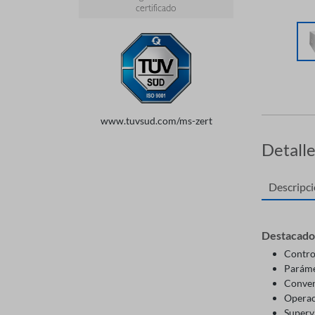
certificado
www.tuvsud.com/ms-zert
Detall
Descripc
Destacado
Contro
Paráme
Conveni
Operac
Supervi