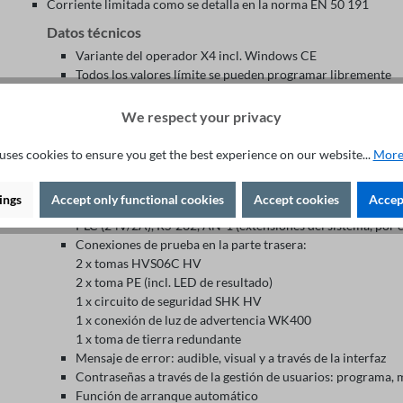
Corriente limitada como se detalla en la norma EN 50 191
Datos técnicos
Variante del operador X4 incl. Windows CE
Todos los valores límite se pueden programar libremente
Interruptor giratorio multifunción "Navegación Plus"
Botones: PASS, FAIL, START, LOCK
We respect your privacy
Interruptor principal "LED iluminado"
Los LEDs de señalización: PASADO, FALLO, EN FUNCI
uses cookies to ensure you get the best experience on our website...
More
ENCENDIDO, BLOQUEO DE TECLA, REMOTO, ERROR
Autoprueba de encendido
ings
Accept only functional cookies
Accept cookies
Accept
Interfaces traseras:
PLC (24V/2A), RS-232, AN-1 (extensiones del sistema, por e
Conexiones de prueba en la parte trasera:
2 x tomas HVS06C HV
2 x toma PE (incl. LED de resultado)
1 x circuito de seguridad SHK HV
1 x conexión de luz de advertencia WK400
1 x toma de tierra redundante
Mensaje de error: audible, visual y a través de la interfaz
Contraseñas a través de la gestión de usuarios: programa, 
Función de arranque automático