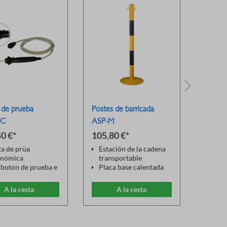
 de prueba
Postes de barricada
Warnin
0C
ASP-M
WK400
0 €*
105,80 €*
167,6
a de prüa
Estación de la cadena
Devi
onómica
transportable
LED 
botón de prueba e
Placa base calentada
Stan
cador LED
Color: negro-amarillo
VDE
iente nominal:
Dos piezas
Ligh
A la cesta
A la cesta
 AC
Altura: 1100mm /
Func
e de conexión de
d=32cm
swit
ridad flexible
Cabl
a de tungsteno