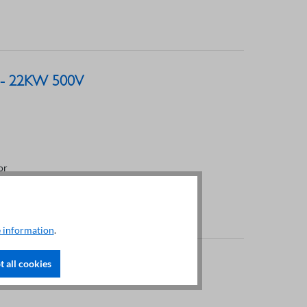
W - 22KW 500V
or
 information
.
 all cookies
- 132KW 500V