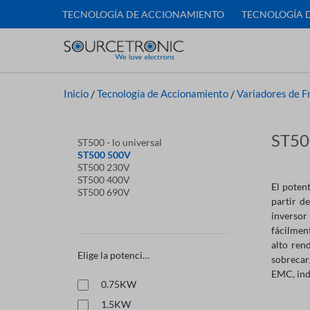
TECNOLOGÍA DE ACCIONAMIENTO
TECNOLOGÍA 
Inicio
/
Tecnología de Accionamiento
/
Variadores de F
ST50
ST500 - lo universal
ST500 500V
ST500 230V
ST500 400V
El potent
ST500 690V
partir d
inversor
fácilment
alto ren
Elige la potencia:
sobrecar
EMC, ind
0.75KW
1.5KW