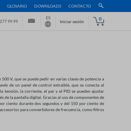
GLOSARIO
DOWNLOADS
CONTACTO
ES
0
277 99 99
Iniciar sesión
e 500 V, que se puede pedir en varias clases de potencia a
ravés de un panel de control extraíble, que se conecta al
a tensión, la corriente, el par y el PID se pueden ajustar
s de la pantalla digital. Gracias al uso de componentes de
 por ciento durante dos segundos y del 150 por ciento de
ccesorios para convertidores de frecuencia, como filtros