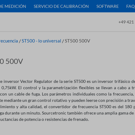
DE MEDICIÓN
SERVICIO DE CALIBRACIÓN
SOFTWARE
FAQ
+49 421 
recuencia
/
ST500 - lo universal
/
ST500 500V
0 500V
e inversor Vector Regulator de la serie ST500 es un inversor trifásico d
e 0,75kW. El control y la parametrización flexibles se llevan a cabo a t
 con un cable de fuga. Los parámetros individuales como la frecuencia, l
e mediante un gran control rotativo y pueden leerse con precisión a travé
dimiento y alta calidad, el convertidor de frecuencia ST500 es del 180
ga durante un minuto. Sourcetronic también ofrece una amplia gama de a
uctancias de potencia o resistencias de frenado.