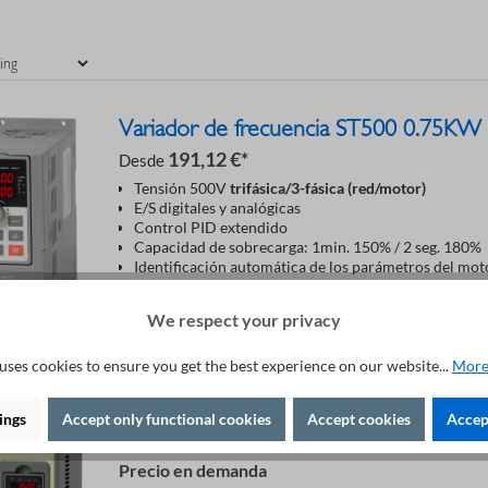
Variador de frecuencia ST500 0.75K
191,12 €*
Desde
Tensión 500V
trifásica/3-fásica (red/motor)
E/S digitales y analógicas
Control PID extendido
Capacidad de sobrecarga: 1min. 150% / 2 seg. 180%
Identificación automática de los parámetros del mot
Concepto de protección integrado
We respect your privacy
Detalles
uses cookies to ensure you get the best experience on our website...
More
ings
Accept only functional cookies
Accept cookies
Accept
Variador de frecuencia ST500 30KW 
Precio en demanda