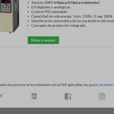
Tensión 500V
trifásica/3-fásica (red/motor)
E/S digitales y analógicas
Control PID extendido
Capacidad de sobrecarga: 1min. 150% / 2 seg. 180%
Identificación automática de los parámetros del mot
Concepto de protección integrado
Make a request
todos los precios se incrementan con el IVA aplicable, los
gastos de envío