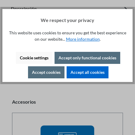
Descripción
Lo más destacado Tensión: 480V (±10%) Frecuencia:
We respect your privacy
50/60Hz, ± 5% Preajuste óptimo de los parámetros
This website uses cookies to ensure you get the best experience
Corto tiempo de instalac…
Más
on our website...
More information
.
Downloads
Accesorios
Cookie settings
Accept only functional cookies
Accept cookies
Accept all cookies
Accesorios