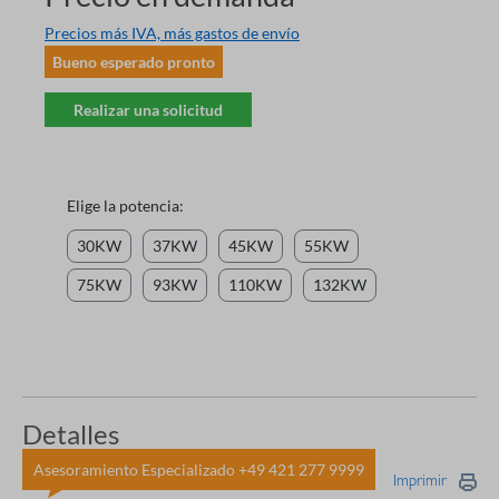
Precios más IVA, más gastos de envío
Bueno esperado pronto
Realizar una solicitud
Elige la potencia:
30KW
37KW
45KW
55KW
75KW
93KW
110KW
132KW
Detalles
Asesoramiento Especializado +49 421 277 9999
Imprimir