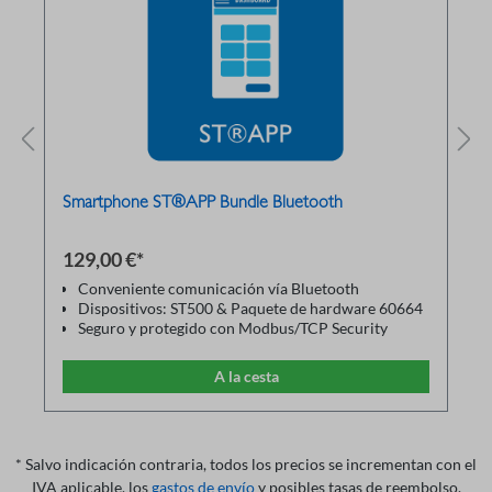
Smartphone ST®APP Bundle Bluetooth
129,00 €*
Conveniente comunicación vía Bluetooth
Dispositivos: ST500 & Paquete de hardware 60664
Seguro y protegido con Modbus/TCP Security
Programación intuitiva de parámetros
Gráficos en directo para el seguimiento y la puesta a
A la cesta
punto
Control de parada manual/apagado/automático
Velocidad ajustable mediante potenciómetro
virtual
* Salvo indicación contraria, todos los precios se incrementan con el
Descripciones de parámetros comprensibles
Descripciones detalladas de las alarmas/fallas y
IVA aplicable, los
gastos de envío
y posibles tasas de reembolso.