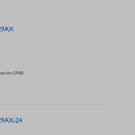
829AX
(opción GPIB)
829AX-24