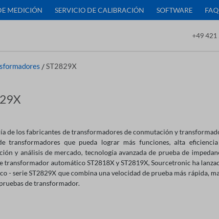
DE MEDICIÓN
SERVICIO DE CALIBRACIÓN
SOFTWARE
FAQ
+49 421 
sformadores
/
ST2829X
29X
ía de los fabricantes de transformadores de conmutación y transformado
e transformadores que pueda lograr más funciones, alta eficiencia
ación y análisis de mercado, tecnología avanzada de prueba de impedanci
e transformador automático ST2818X y ST2819X, Sourcetronic ha lanzad
co - serie ST2829X que combina una velocidad de prueba más rápida, mayo
 pruebas de transformador.