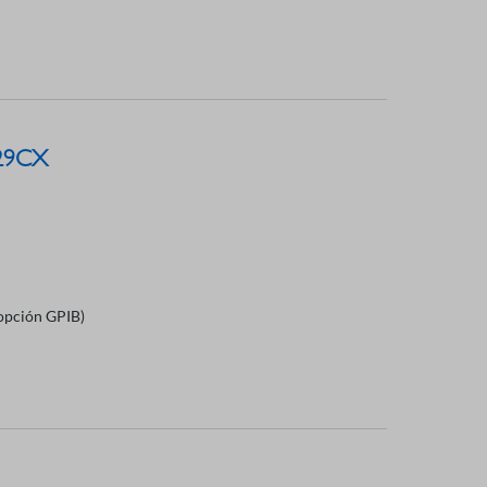
829CX
(opción GPIB)