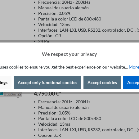
Frecuencia: 20Hz - 200kHz
Manual de usuario alemán
Precisión: 0.05%
Pantalla a color LCD de 800x480
Velocidad: 13ms
Interfaces: LAN-LXI, USB, RS232, controlador, DCI, 
Opción LCR
24 Pin
We respect your privacy
Detalles
uses cookies to ensure you get the best experience on our website...
More
ings
Accept only functional cookies
Accept cookies
Accept
Comprobador de transformador ST2
4.790,00 €*
Frecuencia: 20Hz - 200kHz
Manual de usuario alemán
Precisión: 0.05%
Pantalla a color LCD de 800x480
Velocidad: 13ms
Interfaces: LAN-LXI, USB, RS232, controlador, DCI, 
Opción LCR