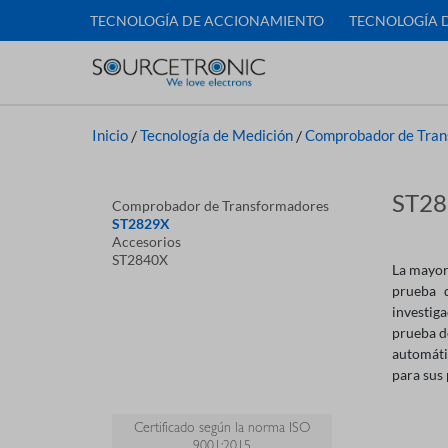
TECNOLOGÍA DE ACCIONAMIENTO
TECNOLOGÍA 
Inicio
/
Tecnología de Medición
/
Comprobador de Tran
ST28
Comprobador de Transformadores
ST2829X
Accesorios
ST2840X
La mayor
prueba d
investig
prueba d
automáti
para sus
Certificado según la norma ISO
9001:2015