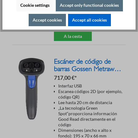
Resolución de impresión: 360
Cookie settings
Accept only functional cookies
ppp
Introducción de texto a través del
teclado del PC
Accept cookies
Accept all cookies
A la cesta
Escáner de código de
barras Gossen Metrawatt
Z751A
717,00 €*
Interfaz USB
Escanea códigos 2D (por ejemplo,
código QR)
Lee hasta 20 cm de distancia
„La tecnología Green
Spot“proporciona información
Good Read directamente en el
código
Dimensiones (ancho x alto x
fondo): 195 x 70 x 66 mm