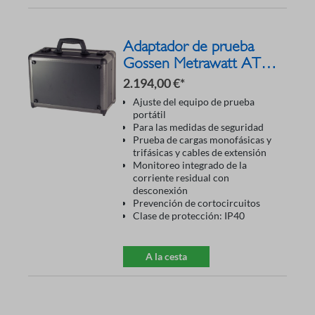
Adaptador de prueba
Gossen Metrawatt AT 3-
III-E Z745S
2.194,00 €*
Ajuste del equipo de prueba
portátil
Para las medidas de seguridad
Prueba de cargas monofásicas y
trifásicas y cables de extensión
Monitoreo integrado de la
corriente residual con
desconexión
Prevención de cortocircuitos
Clase de protección: IP40
A la cesta