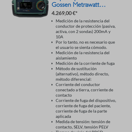
Gossen Metrawatt
Secutest ST PRO M708B
4.269,00 €*
Medición de la resistencia del
conductor de protección (pasiva,
activa, con 2 sondas) 200mA y
10A
Por lo tanto, no es necesario que
el usuario se sienta cómodo.
Medición de la resistencia del
aislamiento
Medición de la corriente de fuga
Método de sustitución
(alternativo), método directo,
método diferencial:
Corriente del conductor
conectado a tierra, corriente de
contacto
Corriente de fuga del dispositivo,
corriente de fuga del paciente,
corriente de fuga de la parte
aplicada
Medida de tensión: tensión de
contacto, SELV, tensión PELV