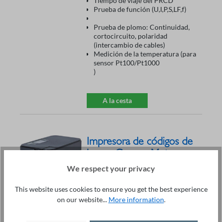
Tiempo de viaje del PRCD
Prueba de función (U,I,P,S,LF,f)
Prueba de plomo: Continuidad,
cortocircuito, polaridad
(intercambio de cables)
Medición de la temperatura (para
sensor Pt100/Pt1000
)
A la cesta
Impresora de códigos de
barras Gossen Metrawatt
Z721E
696,00 €*
We respect your privacy
Velocidad de impresión: hasta 80
This website uses cookies to ensure you get the best experience
mm por segundo
Interfaz USB
on our website...
More information
.
Introducción de texto a través del
teclado del PC