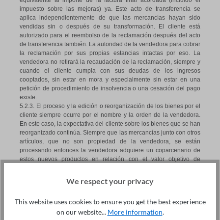
equivalente al importe de la factura final acordada (incluido el
impuesto sobre las mejoras) ya. Este acto de transferencia se
aplica independientemente de que las mercancías hayan sido
vendidas sin o después de su transformación. El cliente está
autorizado para el reembolso de la reclamación después del acto
de transferencia también. La autoridad de la vendedora para cobrar
la reclamación por sus propias estancias intactas por eso. La
vendedora no retirará la recaudación de la reclamación, siempre y
cuando el cliente cumpla con sus deudas de los ingresos
cooptados, sin estar en mora y especialmente sin estar en una
petición de procedimiento de insolvencia o una cesación del pago
existe.
5.2.3. El proceso y la edición o reorganización de los bienes por el
cliente siempre ocurre por el nombre y la orden de la vendedora.
En este caso, la expectativa del cliente sobre los bienes que se han
reorganizado continúa. Siempre que las mercancías junto con otros
artículos, que no son propiedad de la vendedora, se están
procesando entonces la vendedora adquiere un coparcenario de
estos nuevos productos en relación con el valor objetivo de
nuestros productos para el otro los artículos organizados en el
momento de su procesamiento. Lo mismo se aplica en el caso de la
We respect your privacy
fusión. Siempre que la mezcla se produzca de la manera en que el
asunto del cliente se considere esencial, se considera que el
This website uses cookies to ensure you get the best experience
cliente transfiere el coparcenario a la vendedora y que la propiedad
on our website...
More information
.
o el coparcenario de la vendedora serán coferidos por el cliente.