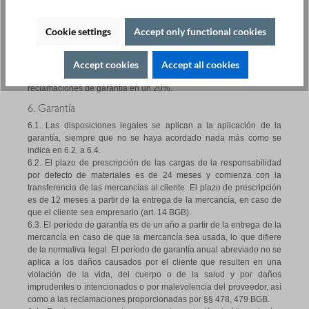
Como copia de seguridad de la reclamación de la vendedora
contra el cliente, el cliente transmite incluso las reclamaciones a la
vendedora, que surgen para él a través de la conexión de los
Cookie settings
Accept only functional cookies
bienes sujetos a retención de la titularidad con un bien contra un
tercero; la vendedora acepta esta cesión ya.
Accept cookies
Accept all cookies
5.2.4. La vendedora se obliga a liberar sus propias certezas a
petición del cliente, en la medida en que su valor supere las
reclamaciones de garantía en un 20%.
6. Garantía
6.1. Las disposiciones legales se aplican a la aplicación de la
garantía, siempre que no se haya acordado nada más como se
indica en 6.2. a 6.4.
6.2. El plazo de prescripción de las cargas de la responsabilidad
por defecto de materiales es de 24 meses y comienza con la
transferencia de las mercancías al cliente. El plazo de prescripción
es de 12 meses a partir de la entrega de la mercancía, en caso de
que el cliente sea empresario (art. 14 BGB).
6.3. El período de garantía es de un año a partir de la entrega de la
mercancía en caso de que la mercancía sea usada, lo que difiere
de la normativa legal. El período de garantía anual abreviado no se
aplica a los daños causados por el cliente que resulten en una
violación de la vida, del cuerpo o de la salud y por daños
imprudentes o intencionados o por malevolencia del proveedor, así
como a las reclamaciones proporcionadas por §§ 478, 479 BGB.