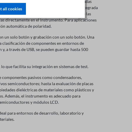
ión de hasta el 0,05 %. Una pantalla de 7 pulgadas
los datos de medición relevantes. La función integrada
 all cookies
imultáneamente varios parámetros, mientras que las
as directamente en el instrumento. Para aplicaciones
ión automática de polaridad.
on un solo botón y grabación con un solo botón. Una
a la clasificación de componentes en entornos de
y, a través de USB, se pueden guardar hasta 500
o que facilita su integración en sistemas de test.
o de componentes pasivos como condensadores,
ivos semiconductores; hasta la evaluación de placas
opiedades dieléctricas de materiales como plásticos y
fos. Además, el instrumento es adecuado para
s semiconductores y módulos LCD.
deal para entornos de desarrollo, laboratorio y
eriales.