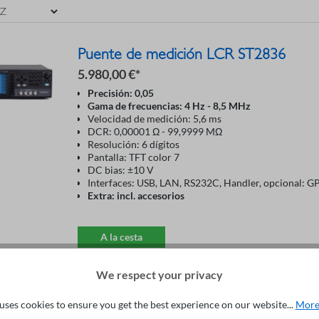
Puente de medición LCR ST2836
5.980,00 €*
Precisión: 0,05
Gama de frecuencias: 4 Hz - 8,5 MHz
Velocidad de medición: 5,6 ms
DCR: 0,00001 Ω - 99,9999 MΩ
Resolución: 6 dígitos
Pantalla: TFT color 7
DC bias: ±10 V
Interfaces: USB, LAN, RS232C, Handler, opcional: G
Extra: incl. accesorios
A la cesta
We respect your privacy
uses cookies to ensure you get the best experience on our website...
More
ado para ofrecer alta precisión en un amplio rango de frecuencias a un p