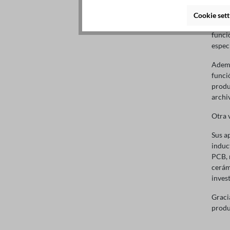
preci
con r
Cookie sett
de ba
funci
espec
Ademá
funci
produ
archi
Otra 
Sus a
induc
PCB, 
cerám
inves
Graci
produ