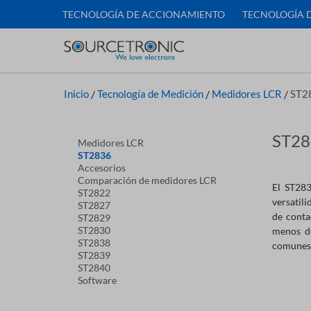
TECNOLOGÍA DE ACCIONAMIENTO
TECNOLOGÍA 
Inicio
/
Tecnología de Medición
/
Medidores LCR
/
ST2
ST28
Medidores LCR
ST2836
Accesorios
Comparación de medidores LCR
El ST283
ST2822
versatili
ST2827
de conta
ST2829
ST2830
menos de
ST2838
comunes 
ST2839
ST2840
Software