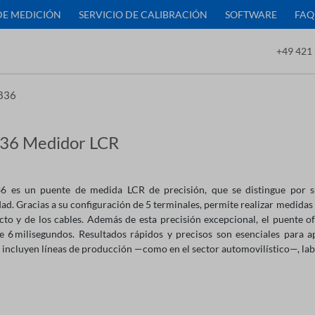
DE MEDICIÓN
SERVICIO DE CALIBRACIÓN
SOFTWARE
FAQ
+49 421 
836
36 Medidor LCR
6 es un puente de medida LCR de precisión, que se distingue por s
dad. Gracias a su configuración de 5 terminales, permite realizar medidas 
cto y de los cables. Además de esta precisión excepcional, el puente 
 6 milisegundos. Resultados rápidos y precisos son esenciales para ap
incluyen líneas de producción —como en el sector automovilístico—, lab