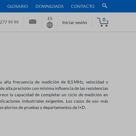
GLOSARIO
DOWNLOADS
CONTACTO
ES
0
277 99 99
Iniciar sesión
u alta frecuencia de medición de 8,5 MHz, velocidad y
de alta precisión con mínima influencia de las resistencias
ofrece la capacidad de completar un ciclo de medición en
licaciones industriales exigentes. Los casos de uso más
oratorios de pruebas y departamentos de I+D.