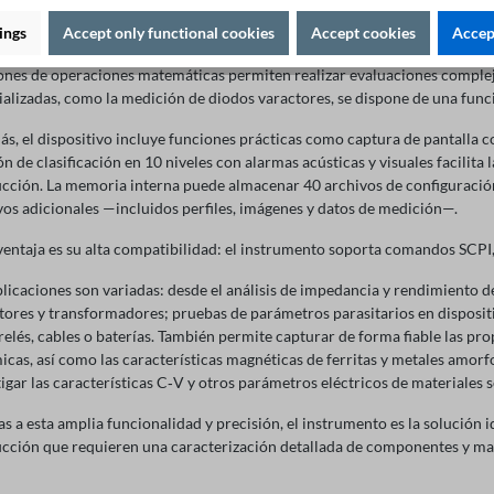
so ST2839, este puente proporciona resultados de medición con una precis
esolución de 800 × 480 píxeles garantiza una presentación clara de todos 
ings
Accept only functional cookies
Accept cookies
Accept
rrido por lista de múltiples parámetros de 10 puntos permite analizar s
ones de operaciones matemáticas permiten realizar evaluaciones complej
ializadas, como la medición de diodos varactores, se dispone de una func
s, el dispositivo incluye funciones prácticas como captura de pantalla c
ón de clasificación en 10 niveles con alarmas acústicas y visuales facilit
cción. La memoria interna puede almacenar 40 archivos de configuración 
vos adicionales —incluidos perfiles, imágenes y datos de medición—.
ventaja es su alta compatibilidad: el instrumento soporta comandos SCPI, l
plicaciones son variadas: desde el análisis de impedancia y rendimient
tores y transformadores; pruebas de parámetros parasitarios en disposit
relés, cables o baterías. También permite capturar de forma fiable las pr
icas, así como las características magnéticas de ferritas y metales amor
tigar las características C‑V y otros parámetros eléctricos de materiale
as a esta amplia funcionalidad y precisión, el instrumento es la solución i
cción que requieren una caracterización detallada de componentes y mat