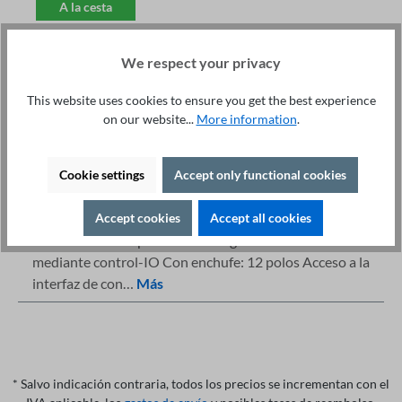
A la cesta
We respect your privacy
This website uses cookies to ensure you get the best experience
on our website...
More information
.
Detalles
Asesoramiento Especializado +49 421 277 9999
Imprimir
Cookie settings
Accept only functional cookies
Descripción
Accept cookies
Accept all cookies
Destacados Comprobador de seguridad: serie 400 Inicio
mediante control-IO Con enchufe: 12 polos Acceso a la
interfaz de con…
Más
* Salvo indicación contraria, todos los precios se incrementan con el