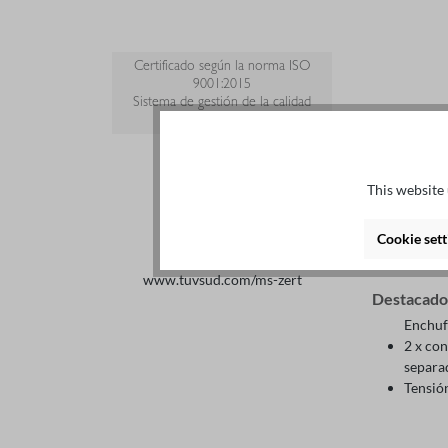
Certificado según la norma ISO
9001:2015
Sistema de gestión de la calidad
certificado
Detall
This website 
Descripc
Cookie sett
www.tuvsud.com/ms-zert
Destacado
Enchuf
2 x co
separa
Tensió