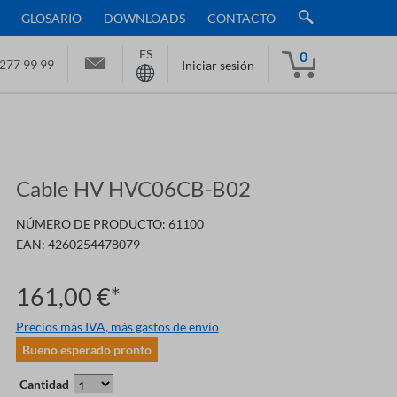
GLOSARIO
DOWNLOADS
CONTACTO
ES
0
277 99 99
Iniciar sesión
Cable HV HVC06CB-B02
NÚMERO DE PRODUCTO:
61100
EAN:
4260254478079
161,00 €*
Precios más IVA, más gastos de envío
Bueno esperado pronto
Cantidad