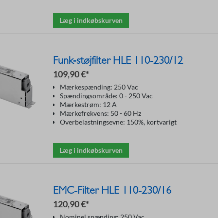
Læg i indkøbskurven
Funk‑støjfilter HLE 110-230/12
109,90 €*
Mærkespænding: 250 Vac
Spændingsområde: 0 - 250 Vac
Mærkestrøm: 12 A
Mærkefrekvens: 50 - 60 Hz
Overbelastningsevne: 150%, kortvarigt
Læg i indkøbskurven
EMC-Filter HLE 110-230/16
120,90 €*
Nominel spænding: 250 Vac