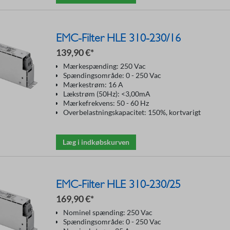
EMC-Filter HLE 310-230/16
139,90 €*
Mærkespænding: 250 Vac
Spændingsområde: 0 - 250 Vac
Mærkestrøm: 16 A
Lækstrøm (50Hz): <3,00mA
Mærkefrekvens: 50 - 60 Hz
Overbelastningskapacitet: 150%, kortvarigt
Læg i indkøbskurven
EMC-Filter HLE 310-230/25
169,90 €*
Nominel spænding: 250 Vac
Spændingsområde: 0 - 250 Vac