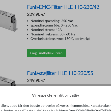
Funk‑EMC-Filter HLE 110-230/42
229,90 €*
Nominel spænding: 250 Vac
Spændingsområde: 0 - 250 Vac
Nominel strøm: 42A
Nominel frekvens: 50 - 60 Hz
Overbelastningsevne: 150%, kortvarigt
Læg i indkøbskurven
Funk‑støjfilter HLE 110-230/55
249,90 €*
Nominel spænding: 250 Vac
Spændingsområde: 0 - 250 Vac
Vi respekterer dit privatliv
Nominel strøm: 55A
Nominel frekvens: 50 - 60 Hz
Overbelastningsevne: 150%, kortvarigt
sikre, at du får den bedste oplevelse på vores hjemmeside... <a data-aja
on-footer-modal" data-url="/shop/dk/widgets/cms/23db3fb4fc264745