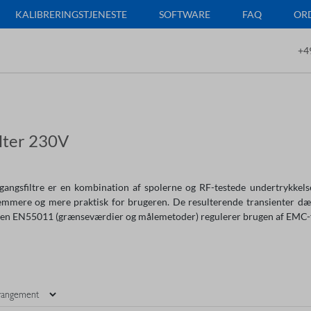
KALIBRERINGSTJENESTE
SOFTWARE
FAQ
ORD
+4
lter 230V
angsfiltre er en kombination af spolerne og RF-testede undertrykkels
mmere og mere praktisk for brugeren. De resulterende transienter dæmp
en EN55011 (grænseværdier og målemetoder) regulerer brugen af EMC-fi