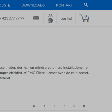
LISTE
DOWNLOADS
KONTAKT
DA
0
9 421 277 99 99
Log ind
esenheder, der har en mindre volumen. Installationen er
es effektivt af EMC-Filter, uanset hvor de er placeret.
lteret.
1
2