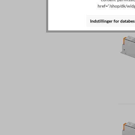
href="/shop/dk/wid
Indstillinger for databes