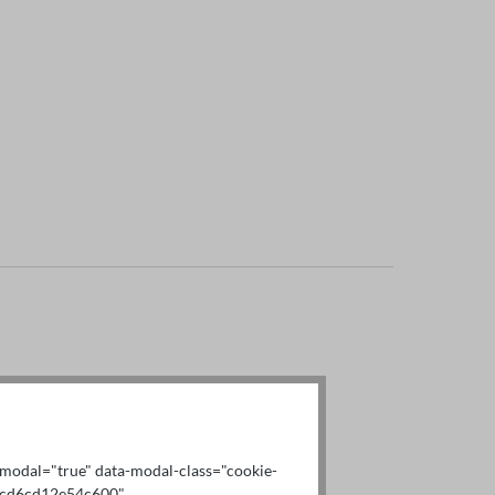
x-modal="true" data-modal-class="cookie-
b9cd6cd12e54c600"