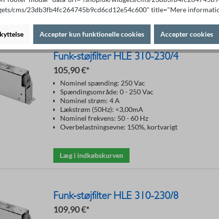
gets/cms/23db3fb4fc264745b9cd6cd12e54c600" title="Mere informatio
Læg i indkøbskurven
kyttelse
Accepter kun funktionelle cookies
Accepter cookies
Funk‑støjfilter HLE 310-230/4
105,90 €*
Nominel spænding: 250 Vac
Spændingsområde: 0 - 250 Vac
Nominel strøm: 4 A
Lækstrøm (50Hz): <3,00mA
Nominel frekvens: 50 - 60 Hz
Overbelastningsevne: 150%, kortvarigt
Læg i indkøbskurven
Funk‑støjfilter HLE 310-230/8
109,90 €*