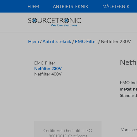
HJEM
ANTRIFTSTEKNIK
MÅLETEKNIK
Hjem
/
Antriftsteknik
/
EMC-Filter
/
Netfilter 230V
Netfi
EMC-Filter
Netfilter 230V
Netfilter 400V
EMC-indg
meget ne
Standard
Certificeret i henhold til ISO
9001:2015 Certificeret