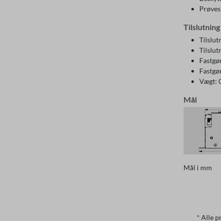
Prøves
Tilslutnin
Tilslu
Tilslut
Fastgør
Fastgø
Vægt: 
Mål
Mål i mm
* Alle p