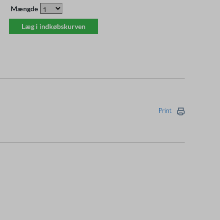
Mængde
Læg i indkøbskurven
Print