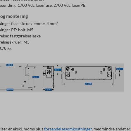
pænding: 1700 Vdc fase/fase, 2700 Vdc fase/PE
g og montering
tninger fase: skrueklemme, 4 mm²
ninger PE: bolt, M5
else: fastgørelseslaske
relsesskruer: M5
0,78 kg
riser er ekskl. moms plus
forsendelsesomkostninger
, medmindre andet er 