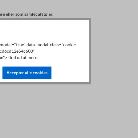
re eller som samlet afstøjer.
x-modal="true" data-modal-class="cookie-
b9cd6cd12e54c600"
n">Find ud af mere.
Accepter alle cookies