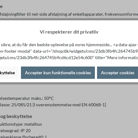
se
støjningfilter til net-side afstøjning af enkeltapparater, frekvensomforme
Vi respekterer dit privatliv
pænding: 250 Vac
ngsområde: 0 - 250 Vac
sikre, at du får den bedste oplevelse på vores hjemmeside... <a data-aja
trøm: 12 A
on-footer-modal" data-url="/shop/dk/widgets/cms/23db3fb4fc264745
rekvens: 50 - 60 Hz
gets/cms/23db3fb4fc264745b9cd6cd12e54c600" title="Mere informatio
lastningsevne: 150%, kortvarigt
lser
kyttelse
Accepter kun funktionelle cookies
Accepter cookies
fstøjningfilter i henhold til DIN EN 60939‑2
lsestemperatur maks.: 50°C
lasse: 25/085/21 [I overensstemmelse med EN 60068-1]
og beskyttelse
uktionstype: metalhus
elsesgrad: IP 20
elsesklasse (forberedt): I