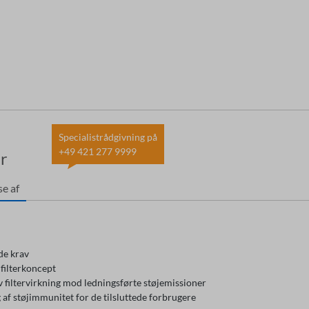
Specialistrådgivning på
+49 421 277 9999
er
se af
de krav
 filterkoncept
v filtervirkning mod ledningsførte støjemissioner
af støjimmunitet for de tilsluttede forbrugere