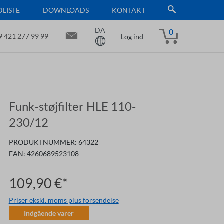
LISTE
DOWNLOADS
KONTAKT
DA
0
9 421 277 99 99
Log ind
Funk‑støjfilter HLE 110-
230/12
PRODUKTNUMMER:
64322
EAN:
4260689523108
109,90 €*
Priser ekskl. moms plus forsendelse
Indgående varer