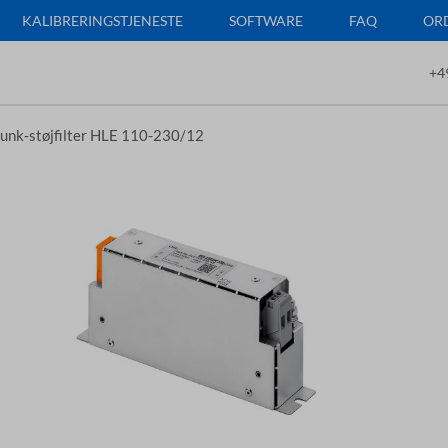
KALIBRERINGSTJENESTE
SOFTWARE
FAQ
ORD
+4
unk‑støjfilter HLE 110-230/12