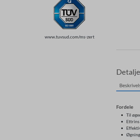
www.tuvsud.com/ms-zert
Detalj
Beskrivel
Fordele
Til øge
Ettrins
Effekti
Øgning 