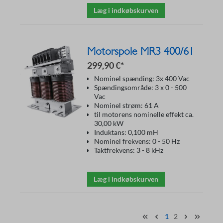
Læg i indkøbskurven
Motorspole MR3 400/61
299,90 €*
Nominel spænding: 3x 400 Vac
Spændingsområde: 3 x 0 - 500
Vac
Nominel strøm: 61 A
til motorens nominelle effekt ca.
30,00 kW
Induktans: 0,100 mH
Nominel frekvens: 0 - 50 Hz
Taktfrekvens: 3 - 8 kHz
Læg i indkøbskurven
1
2