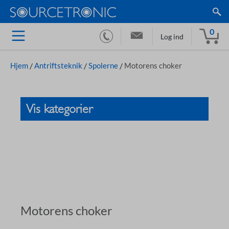
0
Log ind
Hjem
/
Antriftsteknik
/
Spolerne
/
Motorens choker
Vis kategorier
Motorens choker