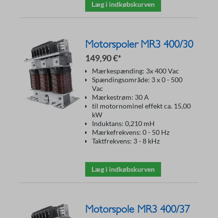
Læg i indkøbskurven
Motorspoler MR3 400/30
149,90 €*
Mærkespænding: 3x 400 Vac
Spændingsområde: 3 x 0 - 500
Vac
Mærkestrøm: 30 A
til motornominel effekt ca. 15,00
kW
Induktans: 0,210 mH
Mærkefrekvens: 0 - 50 Hz
Taktfrekvens: 3 - 8 kHz
Læg i indkøbskurven
Motorspole MR3 400/37