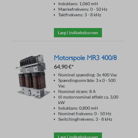
Induktans: 1,060 mH
Mærkefrekvens: 0 - 50 Hz
Taktfrekvens: 3 - 8 kHz
Læg i indkøbskurven
Motorspole MR3 400/8
64,90 €*
Nominel spænding: 3x 400 Vac
Spændingsområde: 3 x 0 - 500
Vac
Nominel strøm: 8 A
til motornominel effekt ca. 3,00
kW
Induktans: 0,800 mH
Nominel frekvens: 0 - 50 Hz
Switchingfrekvens: 3 - 8 kHz
Læg i indkøbskurven