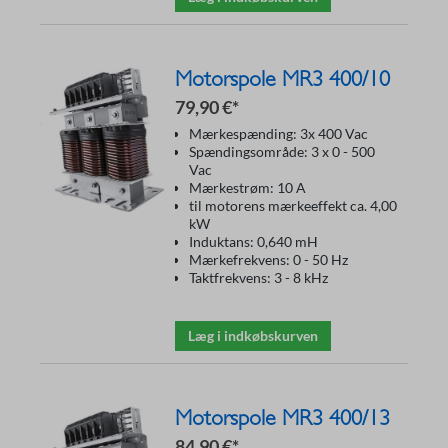
Motorspole MR3 400/10
79,90 €*
Mærkespænding: 3x 400 Vac
Spændingsområde: 3 x 0 - 500
Vac
Mærkestrøm: 10 A
til motorens mærkeeffekt ca. 4,00
kW
Induktans: 0,640 mH
Mærkefrekvens: 0 - 50 Hz
Taktfrekvens: 3 - 8 kHz
Læg i indkøbskurven
Motorspole MR3 400/13
84,90 €*