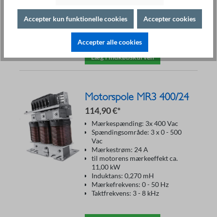
kW
Induktans: 0,350 mH
Accepter kun funktionelle cookies
Accepter cookies
Mærkefrekvens: 0 - 50 Hz
Takfrekvens: 3 - 8 kHz
Accepter alle cookies
Læg i indkøbskurven
Motorspole MR3 400/24
114,90 €*
Mærkespænding: 3x 400 Vac
Spændingsområde: 3 x 0 - 500
Vac
Mærkestrøm: 24 A
til motorens mærkeeffekt ca.
11,00 kW
Induktans: 0,270 mH
Mærkefrekvens: 0 - 50 Hz
Taktfrekvens: 3 - 8 kHz