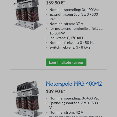
159,90 €*
Nominel spænding: 3x 400 Vac
Spændingsområde: 3 x 0 - 500
Vac
Nominel strøm: 37 A
for motorens nominelle effekt ca.
18,50 kW
Induktans: 0,170 mH
Nominel frekvens: 0 - 50 Hz
Switchfrekvens: 3 - 8 kHz
Læg i indkøbskurven
Motorspole MR3 400/42
189,90 €*
Nominel spænding: 3x 400 Vac
Spændingsområde: 3 x 0 - 500
Vac
Nominel strøm: 42 A
for motorens nominelle effekt ca.