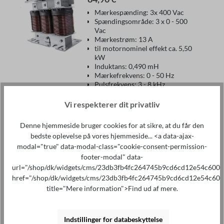
Mærkespænding: 3x 400 Vac
Spændingsområde: 3 x 0 - 500
Vac
Mærkestrøm: 13 A
til motornominel effekt ca. 5,50
kW
Induktans: 0,490 mH
Mærkefrekvens: 0 - 50 Hz
Pulsfrekvens: 3 - 8 kHz
Vi respekterer dit privatliv
Læg i indkøbskurven
Denne hjemmeside bruger cookies for at sikre, at du får den
bedste oplevelse på vores hjemmeside... <a data-ajax-
modal="true" data-modal-class="cookie-consent-permission-
Motorspole MR3 400/18
footer-modal" data-
105,90 €*
url="/shop/dk/widgets/cms/23db3fb4fc264745b9cd6cd12e54c600"
href="/shop/dk/widgets/cms/23db3fb4fc264745b9cd6cd12e54c600
Mærkespænding: 3x 400 Vac
title="Mere information">Find ud af mere.
Spændingsområde: 3 x 0 - 500
Vac
Mærkestrøm: 18 A
til motor-nominel effekt ca. 7,50
Indstillinger for databeskyttelse