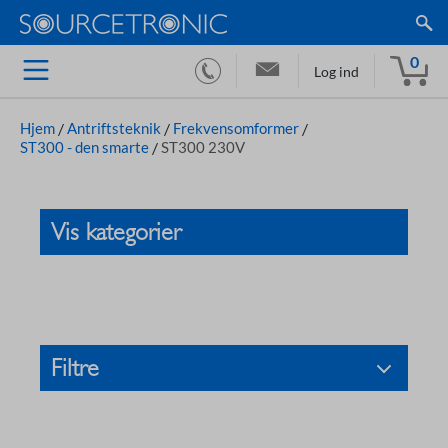
0
Log ind
Hjem
/
Antriftsteknik
/
Frekvensomformer
/
ST300 - den smarte
/
ST300 230V
Vis kategorier
Filtre