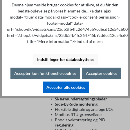
Frekvensomformer
Denne hjemmeside bruger cookies for at sikre, at du får den
ST300 0.75KW - 2.2KW
bedste oplevelse på vores hjemmeside... <a data-ajax-
230V
modal="true" data-modal-class="cookie-consent-permission-
154,90 €*
Fra
footer-modal" data-
Kun egnet til 3-fasede motorer
url="/shop/dk/widgets/cms/23db3fb4fc264745b9cd6cd12e54c600"
Indgangsspændingsområde
href="/shop/dk/widgets/cms/23db3fb4fc264745b9cd6cd12e54c600
enkeltfaset:
200 V(-15%) – 240
title="Mere information">Find ud af mere.
V(+10%)
Indgangsfrekvensområde: 50 Hz /
60 Hz ( ± 5%)
Udgangsfrekvensområde: 0 Hz -
Indstillinger for databeskyttelse
599 Hz
Motorspænding
trefaset:
0 -
230V
Accepter kun funktionelle cookies
Accepter cookies
Omfattende tysk
betjeningsvejledning
Accepter alle cookies
STO: Normmæssig nødstop-
funktion efter SIL3-niveau
Skærmunderstøtningsplader
Side-by-Side montering
Fleksible digitale og analoge I/Os
Modbus RTU-grænseflade
Præcis vektorstyring og PID-
regulering