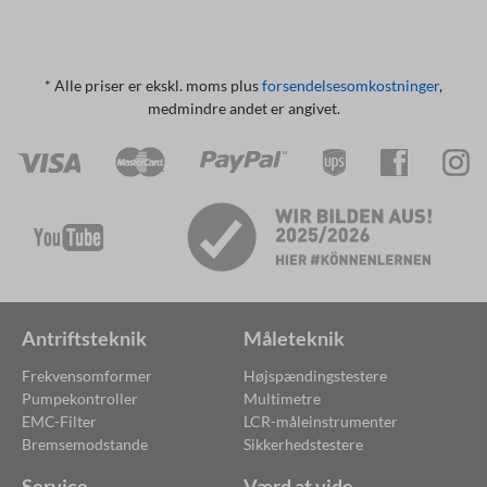
* Alle priser er ekskl. moms plus
forsendelsesomkostninger
,
medmindre andet er angivet.
Antriftsteknik
Måleteknik
Frekvensomformer
Højspændingstestere
Pumpekontroller
Multimetre
EMC-Filter
LCR-måleinstrumenter
Bremsemodstande
Sikkerhedstestere
Service
Værd at vide