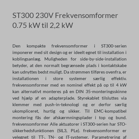
ST300 230V Frekvensomformer
0.75 kW til 2,2 kW
Den kompakte frekvensomformer i ST300-serien
imponerer med sit design og er ideelt egnet til installation i
koblingsanlæg. Muligheden for side-by-side-installation
betyder, at den normalt begrænsede plads i kontaktskabe
kan udnyttes bedst muligt. Da strømmen tilføres ovenfra, er
installationen i store systemer særlig effektiv.
frekvensomformer med en nominel effekt på op til 4 kW
kan alternativt monteres på en DIN 35-monteringsskinne
ved hjælp af en adapterplade. Styrekablet tilsluttes via
klemmer med push-in-teknologi og er derfor særlig
ukompliceret, hurtig og sikker. Til EMC-kompatibel
montering fås der afskærmningsplader i top og bund.
frekvensomformer Alle aktuatorer i ST300-serien har STO-
sikkerhedsfunktionen (SIL3, PLe). frekvensomformer er
velegnet til TT-, TN- og IT-systemer. Parametrering af