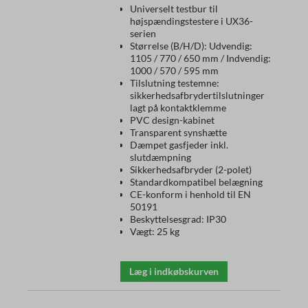
Universelt testbur til
højspændingstestere i UX36-
serien
Størrelse (B/H/D): Udvendig:
1105 / 770 / 650 mm / Indvendig:
1000 / 570 / 595 mm
Tilslutning testemne:
sikkerhedsafbrydertilslutninger
lagt på kontaktklemme
PVC design-kabinet
Transparent synshætte
Dæmpet gasfjeder inkl.
slutdæmpning
Sikkerhedsafbryder (2-polet)
Standardkompatibel belægning
CE-konform i henhold til EN
50191
Beskyttelsesgrad: IP30
Vægt: 25 kg
Læg i indkøbskurven