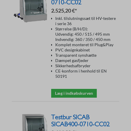
0710-CC02
2.525,20 €*
Inkl. tilslutningssæt til HV-testere
i serie 36
Størrelse (B/H/D):
Udvendig: 450 / 515 / 495 mm
Indvendig: 360 / 350 / 450 mm
Komplet monteret til Plug&Play
PVC designkabinet
Transparent synshætte
Dæmpet gasfjeder
Sikkerhedsafbryder
CE-konform i henhold til EN
50191
Læg i indkøbskurven
Testbur SICAB
SICAB400-0710-CC02