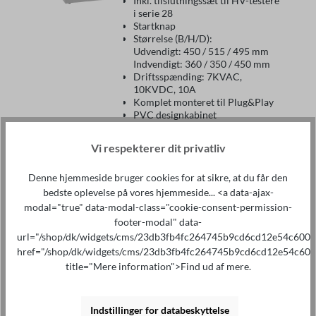
Inkl. tilslutningssæt til HV-testere
i serie 28
Startknap
Størrelse (B/H/D):
Udvendigt: 450 / 515 / 495 mm
Indvendigt: 360 / 350 / 450 mm
Driftsspænding: 7KVAC,
10KVDC, 10A
Komplet monteret til Plug&Play
PVC designkabinet
Transparent indsigtshætte
Dæmpet gasfjeder
Vi respekterer dit privatliv
Sikkerhedsafbryder
CE-konform i henhold til EN
Denne hjemmeside bruger cookies for at sikre, at du får den
50191
bedste oplevelse på vores hjemmeside... <a data-ajax-
modal="true" data-modal-class="cookie-consent-permission-
Læg i indkøbskurven
footer-modal" data-
url="/shop/dk/widgets/cms/23db3fb4fc264745b9cd6cd12e54c600"
href="/shop/dk/widgets/cms/23db3fb4fc264745b9cd6cd12e54c600
title="Mere information">Find ud af mere.
Prøvebur DOCAB
ufortrådet
Indstillinger for databeskyttelse
2.520,00 €*