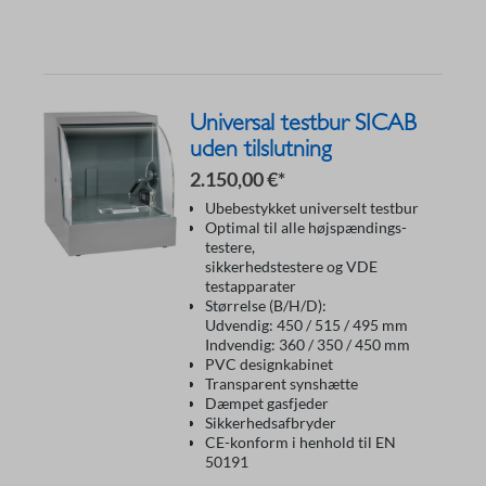
Universal testbur SICAB
uden tilslutning
2.150,00 €*
Ubebestykket universelt testbur
Optimal til alle højspændings-
testere,
sikkerhedstestere og VDE
testapparater
Størrelse (B/H/D):
Udvendig: 450 / 515 / 495 mm
Indvendig: 360 / 350 / 450 mm
PVC designkabinet
Transparent synshætte
Dæmpet gasfjeder
Sikkerhedsafbryder
CE-konform i henhold til EN
50191