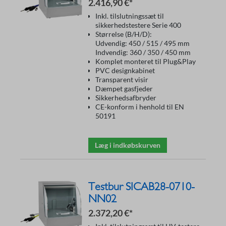
2.416,90 €*
Inkl. tilslutningssæt til
sikkerhedstestere Serie 400
Størrelse (B/H/D):
Udvendig: 450 / 515 / 495 mm
Indvendig: 360 / 350 / 450 mm
Komplet monteret til Plug&Play
PVC designkabinet
Transparent visir
Dæmpet gasfjeder
Sikkerhedsafbryder
CE-konform i henhold til EN
50191
Læg i indkøbskurven
Testbur SICAB28-0710-
NN02
2.372,20 €*