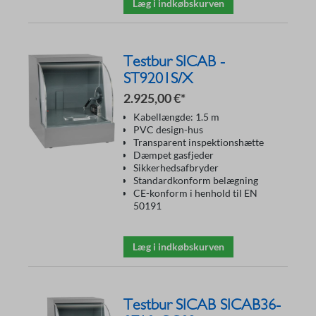
Læg i indkøbskurven
Testbur SICAB -
ST9201S/X
2.925,00 €*
Kabellængde: 1.5 m
PVC design-hus
Transparent inspektionshætte
Dæmpet gasfjeder
Sikkerhedsafbryder
Standardkonform belægning
CE-konform i henhold til EN
50191
Læg i indkøbskurven
Testbur SICAB SICAB36-