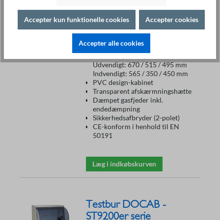
Ubestykket universal-testbur
Accepter kun funktionelle cookies
Accepter cookies
Optimal til alle
højspændingstestere,
sikkerhedstestere og VDE
Accepter alle cookies
testapparater
Størrelse (B/H/D):
Udvendigt: 670 / 515 / 495 mm
Indvendigt: 565 / 350 / 450 mm
PVC design-kabinet
Transparent afskærmningshætte
Dæmpet gasfjeder inkl.
endedæmpning
Sikkerhedsafbryder (2-polet)
CE-konform i henhold til EN
50191
Læg i indkøbskurven
Testbur DOCAB -
ST9200er serie