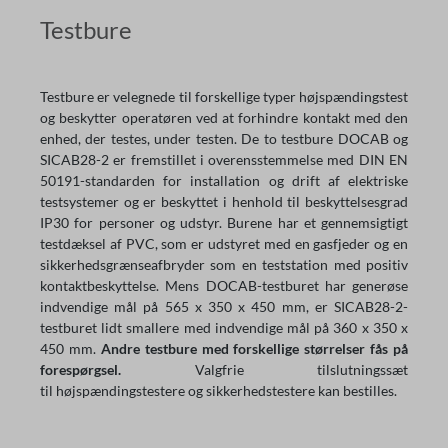
Testbure
Testbure er velegnede til forskellige typer højspændingstest
og beskytter operatøren ved at forhindre kontakt med den
enhed, der testes, under testen. De to testbure DOCAB og
SICAB28-2 er fremstillet i overensstemmelse med DIN EN
50191-standarden for installation og drift af elektriske
testsystemer og er beskyttet i henhold til beskyttelsesgrad
IP30 for personer og udstyr. Burene har et gennemsigtigt
testdæksel af PVC, som er udstyret med en gasfjeder og en
sikkerhedsgrænseafbryder som en teststation med positiv
kontaktbeskyttelse. Mens DOCAB-testburet har generøse
indvendige mål på 565 x 350 x 450 mm, er SICAB28-2-
testburet lidt smallere med indvendige mål på 360 x 350 x
450 mm.
Andre testbure med forskellige størrelser fås på
forespørgsel.
Valgfrie tilslutningssæt
til højspændingstestere og sikkerhedstestere kan bestilles.