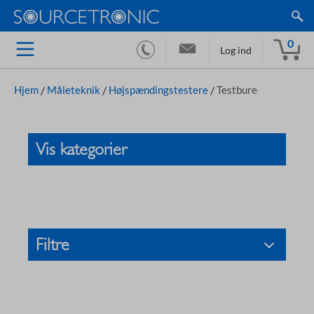
0
Log ind
Hjem
/
Måleteknik
/
Højspændingstestere
/
Testbure
Vis kategorier
Filtre