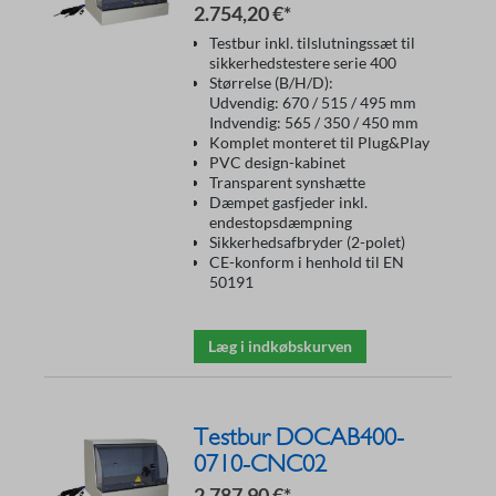
2.754,20 €*
Testbur inkl. tilslutningssæt til
sikkerhedstestere serie 400
Størrelse (B/H/D):
Udvendig: 670 / 515 / 495 mm
Indvendig: 565 / 350 / 450 mm
Komplet monteret til Plug&Play
PVC design-kabinet
Transparent synshætte
Dæmpet gasfjeder inkl.
endestopsdæmpning
Sikkerhedsafbryder (2-polet)
CE-konform i henhold til EN
50191
Læg i indkøbskurven
Testbur DOCAB400-
0710-CNC02
2.787,90 €*