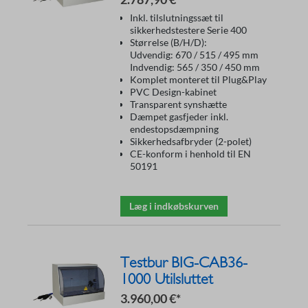
Inkl. tilslutningssæt til
sikkerhedstestere Serie 400
Størrelse (B/H/D):
Udvendig: 670 / 515 / 495 mm
Indvendig: 565 / 350 / 450 mm
Komplet monteret til Plug&Play
PVC Design-kabinet
Transparent synshætte
Dæmpet gasfjeder inkl.
endestopsdæmpning
Sikkerhedsafbryder (2-polet)
CE-konform i henhold til EN
50191
Læg i indkøbskurven
Testbur BIG-CAB36-
1000 Utilsluttet
3.960,00 €*