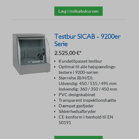
Læg i indkøbskurven
Testbur SICAB - 9200er
Serie
2.525,00 €*
Kundetilpasset testbur
Optimal til alle højspændings-
testere i 9200-serien
Størrelse (B/H/D):
Udvendig: 450 / 515 / 495 mm
Indvendig: 360 / 350 / 450 mm
PVC designkabinet
Transparent inspektionshætte
Dæmpet gasfjeder
Sikkerhedsafbryder
CE-konform i henhold til EN
50191