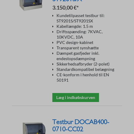
3.150,00 €*
Kundetilpasset testbur til:
ST9201S/ST9201SX
Kabellængde: 1.5 m
Driftsspænding: 7KVAC,
10KVDC, 10A
PVC design-kabinet
Transparent synshætte
Dæmpet gasfjeder inkl.
endestopsdæmpning
Sikkerhedsafbryder (2-polet)
Standardkompatibel belægning
CE-konform i henhold til EN
50191
Læg i indkøbskurven
Testbur DOCAB400-
0710-CC02