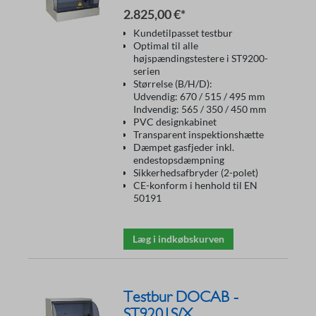
2.825,00 €*
Kundetilpasset testbur
Optimal til alle
højspændingstestere i ST9200-
serien
Størrelse (B/H/D):
Udvendig: 670 / 515 / 495 mm
Indvendig: 565 / 350 / 450 mm
PVC designkabinet
Transparent inspektionshætte
Dæmpet gasfjeder inkl.
endestopsdæmpning
Sikkerhedsafbryder (2-polet)
CE-konform i henhold til EN
50191
Læg i indkøbskurven
Testbur DOCAB -
ST9201S/X