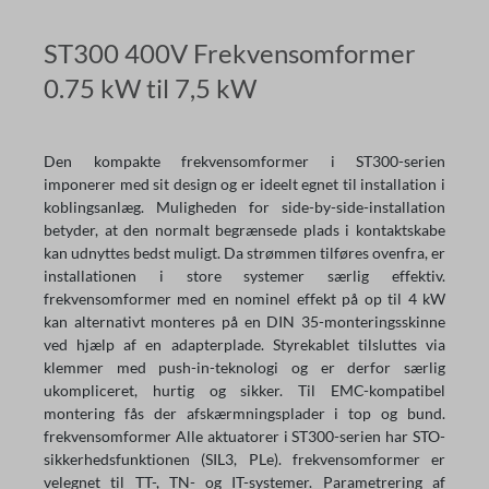
ST300 400V Frekvensomformer
0.75 kW til 7,5 kW
Den kompakte frekvensomformer i ST300-serien
imponerer med sit design og er ideelt egnet til installation i
koblingsanlæg. Muligheden for side-by-side-installation
betyder, at den normalt begrænsede plads i kontaktskabe
kan udnyttes bedst muligt. Da strømmen tilføres ovenfra, er
installationen i store systemer særlig effektiv.
frekvensomformer med en nominel effekt på op til 4 kW
kan alternativt monteres på en DIN 35-monteringsskinne
ved hjælp af en adapterplade. Styrekablet tilsluttes via
klemmer med push-in-teknologi og er derfor særlig
ukompliceret, hurtig og sikker. Til EMC-kompatibel
montering fås der afskærmningsplader i top og bund.
frekvensomformer Alle aktuatorer i ST300-serien har STO-
sikkerhedsfunktionen (SIL3, PLe). frekvensomformer er
velegnet til TT-, TN- og IT-systemer. Parametrering af