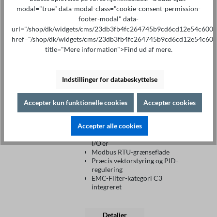
Fra
modal="true" data-modal-class="cookie-consent-permission-
Indgangsspændingsområde
footer-modal" data-
trefaset:
380 V(-15%) – 480
url="/shop/dk/widgets/cms/23db3fb4fc264745b9cd6cd12e54c600"
V(+10%)
Indgangsfrekvensområde: 50 Hz /
href="/shop/dk/widgets/cms/23db3fb4fc264745b9cd6cd12e54c600
60 Hz ( ± 5%)
title="Mere information">Find ud af mere.
Udgangsfrekvensområde: 0 Hz -
599 Hz
Omfattende tysk
Indstillinger for databeskyttelse
betjeningsvejledning
STO: Standardkompatibel
nødstop-funktion i henhold til
Accepter kun funktionelle cookies
Accepter cookies
SIL3-niveau
Skærmanlægsplader
Side-by-Side montering
Accepter alle cookies
Fleksible digitale og analoge
I/O'er
Modbus RTU-grænseflade
Præcis vektorstyring og PID-
regulering
EMC-Filter-kategori C3
integreret
Detaljer