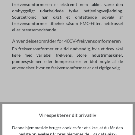
frekvensomformeren er ekstremt nem takket være den
omhyggeligt udarbejdede tyske betjeningsvejledning.
Sourcetronic har også et omfattende udvalg af
frekvensomformer tilbehør såsom EMC-Filter, netdrossel
eller bremsemodstande.
Anvendelsesområder for 400V-frekvensomformeren
En frekvensomformer er altid nødvendig, hvis et drev skal
køre med variabel frekvens. Store industrimaskiner,
pumpesystemer eller kompressorer er blot nogle af de
anvendelser, hvor en frekvensomformer er det rigtige valg.
Vi respekterer dit privatliv
Frekvensomformer
ST300 0.75KW - 7.5KW
Denne hjemmeside bruger cookies for at sikre, at du får den
400V
184,90 €*
bedste oplevelse på vores hjemmeside... <a data-ajax-