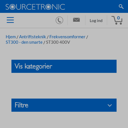
0
Log ind
Hjem
/
Antriftsteknik
/
Frekvensomformer
/
ST300 - den smarte
/
ST300 400V
Vis kategorier
Filtre