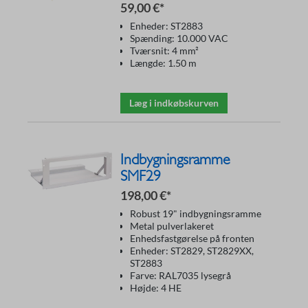
59,00 €*
Enheder: ST2883
Spænding: 10.000 VAC
Tværsnit: 4 mm²
Længde: 1.50 m
Læg i indkøbskurven
Indbygningsramme
SMF29
198,00 €*
Robust 19" indbygningsramme
Metal pulverlakeret
Enhedsfastgørelse på fronten
Enheder: ST2829, ST2829XX,
ST2883
Farve: RAL7035 lysegrå
Højde: 4 HE