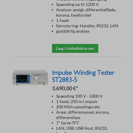
Spænding op til 1200 V
Analyse: ansigt, differentialflade,
korona, faseforskel
1-faset
fjernstyring: Handler, RS232, LAN
god/dårlig analyse
Læg i indkøbskurven
Impulse Winding Tester
ST2883-5
3.690,00 €*
Spænding 100 V - 5000 V
1-faset, 250 mJ impuls
200 MS/s samplingsrate
Areal, differensareal, korona,
differensfase
7" farve-TFT
LAN, USB, USB Host, RS232,