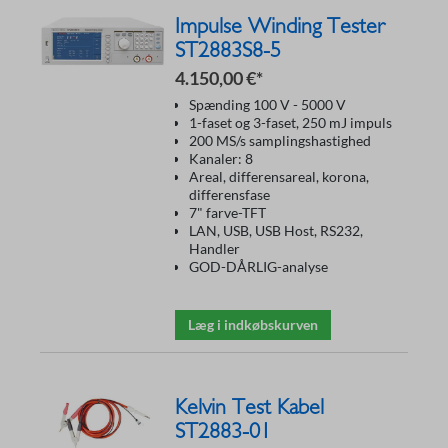
Impulse Winding Tester
ST2883S8-5
4.150,00 €*
Spænding 100 V - 5000 V
1-faset og 3-faset, 250 mJ impuls
200 MS/s samplingshastighed
Kanaler: 8
Areal, differensareal, korona,
differensfase
7" farve-TFT
LAN, USB, USB Host, RS232,
Handler
GOD-DÅRLIG-analyse
Læg i indkøbskurven
Kelvin Test Kabel
ST2883-01