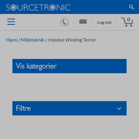
0
Log ind
Hjem
/
Måleteknik
/
Impulse Winding Tester
Vis kategorier
Filtre