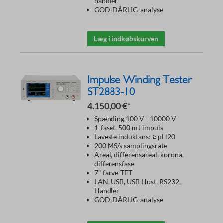
handler
GOD-DÅRLIG-analyse
Læg i indkøbskurven
Impulse Winding Tester
ST2883-10
4.150,00 €*
Spænding 100 V - 10000 V
1-faset, 500 mJ impuls
Laveste induktans: ≥ µH20
200 MS/s samplingsrate
Areal, differensareal, korona,
differensfase
7" farve-TFT
LAN, USB, USB Host, RS232,
Handler
GOD-DÅRLIG-analyse