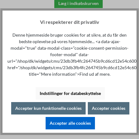
Læg i indkøbskurven
Vi respekterer dit privatliv
Impulse Winding Tester
Denne hjemmeside bruger cookies for at sikre, at du får den
ST2883S4-5
bedste oplevelse på vores hjemmeside... <a data-ajax-
3.890,00 €*
modal="true" data-modal-class="cookie-consent-permission-
Spænding 100 V - 5000 V
footer-modal" data-
1-faset og 3-faset, 250 mJ impuls
url="/shop/dk/widgets/cms/23db3fb4fc264745b9cd6cd12e54c600"
200 MS/s samplingsrate
href="/shop/dk/widgets/cms/23db3fb4fc264745b9cd6cd12e54c600
Kanaler: 4
title="Mere information">Find ud af mere.
Areal, differensareal, korona,
differensfase
7" farve-TFT
LAN, USB, USB Host, RS232,
Indstillinger for databeskyttelse
handler
GOD-DÅRLIG-analyse
Accepter kun funktionelle cookies
Accepter cookies
Læg i indkøbskurven
Accepter alle cookies