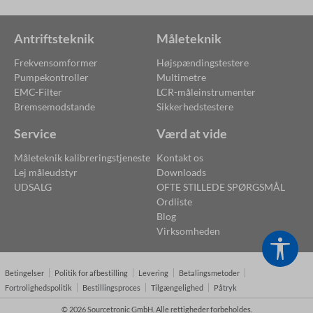
Antriftsteknik
Måleteknik
Frekvensomformer
Højspændingstestere
Pumpekontroller
Multimetre
EMC-Filter
LCR-måleinstrumenter
Bremsemodstande
Sikkerhedstestere
Service
Værd at vide
Måleteknik kalibreringstjeneste
Kontakt os
Lej måleudstyr
Downloads
UDSALG
OFTE STILLEDE SPØRGSMÅL
Ordliste
Blog
Virksomheden
Vis v
Betingelser
Politik for afbestilling
Levering
Betalingsmetoder
Fortrolighedspolitik
Bestillingsproces
Tilgængelighed
Påtryk
© 2026 Sourcetronic GmbH. Alle rettigheder forbeholdes.