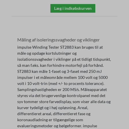
Læg i indkøbskurven
Måling af isoleringssvagheder og viklinger
impulse Winding Tester ST2883 kan bruges til at
måle og opdage kortslutninger og
isolationssvagheder i viklinger på et tidligt tidspunkt,
så man f.eks. kan forhindre motorfejl på forhånd.
ST2883 kan måle 1-faset og 3-faset med 250 mJ
impulser i et måleområde mellem 100 volt og 5000
volt i 10 volt-trin (med +/- to procents tolerance).
Samplingshastigheden er 200 MS/s. Måleapparatet
styres via det brugervenlige kontrolpanel med det
syv tommer store farvedisplay, som viser alle data og
kurver tydeligt og i høj opløsning. Areal,
differentieret areal, differentieret fase og
koronaudladning er tilgængelige som
evalueringsmetoder og bølgeformer. impulse