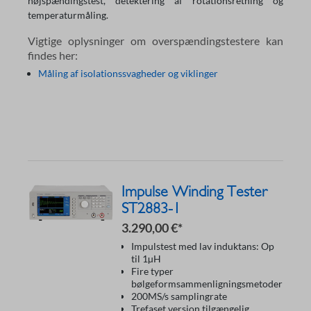
højspændingstest, detektering af rotationsretning og
temperaturmåling.
Vigtige oplysninger om overspændingstestere kan
findes her:
Måling af isolationssvagheder og viklinger
Impulse Winding Tester
ST2883-1
3.290,00 €*
Impulstest med lav induktans: Op
til 1µH
Fire typer
bølgeformsammenligningsmetoder
200MS/s samplingrate
Trefaset version tilgængelig