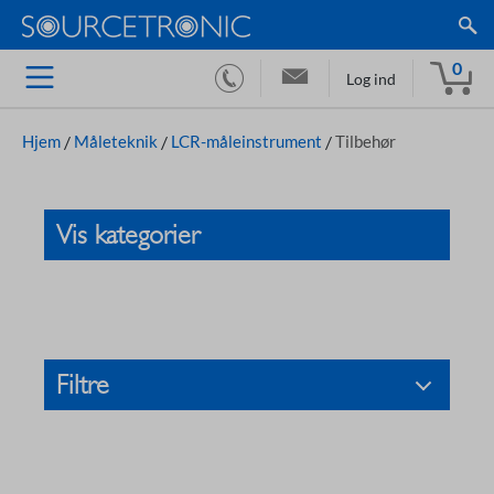
0
Log ind
Hjem
/
Måleteknik
/
LCR-måleinstrument
/
Tilbehør
Vis kategorier
Filtre