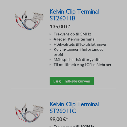
Kelvin Clip Terminal
ST26011B
135,00 €*
Frekvens op til 5MHz
4-leder-Kelvin-terminal
Højkvalitets BNC-tilslutninger
Kelvin-tænger i finfortandet
profil
Målespidser hårdforgyldte
Til multimetre og LCR-målebroer
Læg i indkøbskurven
Kelvin Clip Terminal
ST26011C
99,00 €*
Frekvens op til 300kHz