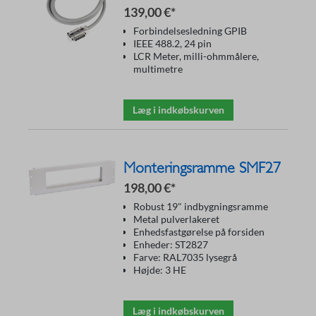
139,00 €*
Forbindelsesledning GPIB
IEEE 488.2, 24 pin
LCR Meter, milli-ohmmålere,
multimetre
Læg i indkøbskurven
Monteringsramme SMF27
198,00 €*
Robust 19" indbygningsramme
Metal pulverlakeret
Enhedsfastgørelse på forsiden
Enheder: ST2827
Farve: RAL7035 lysegrå
Højde: 3 HE
Læg i indkøbskurven