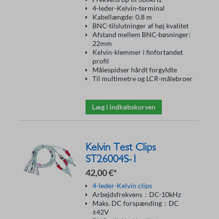
4-leder-Kelvin-terminal
Kabellængde: 0.8 m
BNC-tilslutninger af høj kvalitet
Afstand mellem BNC-bøsninger:
22mm
Kelvin-klemmer i finfortandet
profil
Målespidser hårdt forgyldte
Til multimetre og LCR-målebroer
Læg i indkøbskurven
Kelvin Test Clips
ST26004S-1
42,00 €*
4-leder-Kelvin clips
Arbejdsfrekvens：DC-10kHz
Maks. DC forspænding：DC
±42V