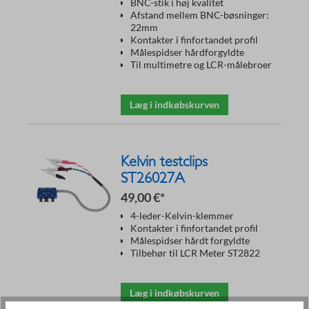
BNC-stik i høj kvalitet
Afstand mellem BNC-bøsninger:
22mm
Kontakter i finfortandet profil
Målespidser hårdforgyldte
Til multimetre og LCR-målebroer
Læg i indkøbskurven
Kelvin testclips
ST26027A
49,00 €*
4-leder-Kelvin-klemmer
Kontakter i finfortandet profil
Målespidser hårdt forgyldte
Tilbehør til LCR Meter ST2822
Læg i indkøbskurven