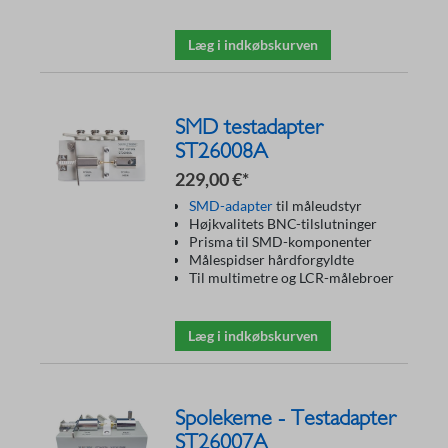
Læg i indkøbskurven
SMD testadapter
ST26008A
229,00 €*
SMD-adapter
til måleudstyr
Højkvalitets BNC-tilslutninger
Prisma til SMD-komponenter
Målespidser hårdforgyldte
Til multimetre og LCR-målebroer
Læg i indkøbskurven
Spolekerne - Testadapter
ST26007A