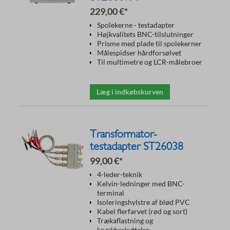
229,00 €*
Spolekerne - testadapter
Højkvalitets BNC-tilslutninger
Prisme med plade til spolekerner
Målespidser hårdforsølvet
Til multimetre og LCR-målebroer
Læg i indkøbskurven
Transformator-
testadapter ST26038
99,00 €*
4-leder-teknik
Kelvin-ledninger med BNC-
terminal
Isoleringshylstre af blød PVC
Kabel flerfarvet (rød og sort)
Trækaflastning og
knækbeskyttelse