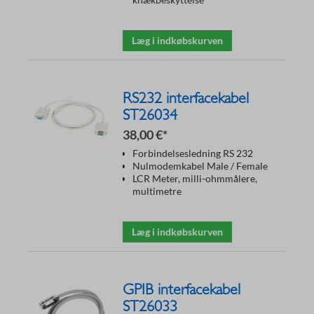
Læg i indkøbskurven
RS232 interfacekabel
ST26034
38,00 €*
Forbindelsesledning RS 232
Nulmodemkabel Male / Female
LCR Meter, milli-ohmmålere,
multimetre
Læg i indkøbskurven
GPIB interfacekabel
ST26033