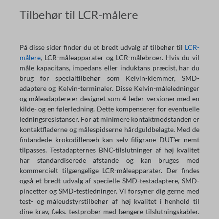
Tilbehør til LCR-målere
På disse sider finder du et bredt udvalg af tilbehør til
LCR-
målere
, LCR-måleapparater og LCR-målebroer. Hvis du vil
måle kapacitans, impedans eller induktans præcist, har du
brug for specialtilbehør som Kelvin-klemmer, SMD-
adaptere og Kelvin-terminaler. Disse Kelvin-måleledninger
og måleadaptere er designet som 4-leder-versioner med en
kilde- og en følerledning. Dette kompenserer for eventuelle
ledningsresistanser. For at minimere kontaktmodstanden er
kontaktfladerne og målespidserne hårdguldbelagte. Med de
fintandede krokodillenæb kan selv filigrane DUT'er nemt
tilpasses. Testadapternes BNC-tilslutninger af høj kvalitet
har standardiserede afstande og kan bruges med
kommercielt tilgængelige LCR-måleapparater. Der findes
også et bredt udvalg af specielle SMD-testadaptere, SMD-
pincetter og SMD-testledninger. Vi forsyner dig gerne med
test- og måleudstyrstilbehør af høj kvalitet i henhold til
dine krav, f.eks. testprober med længere tilslutningskabler.