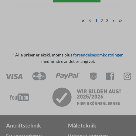
1
2
3
* Alle priser er ekskl. moms plus
forsendelsesomkostninger
,
medmindre andet er angivet.
Antriftsteknik
Måleteknik
Frekvensomformer
Højspændingstestere