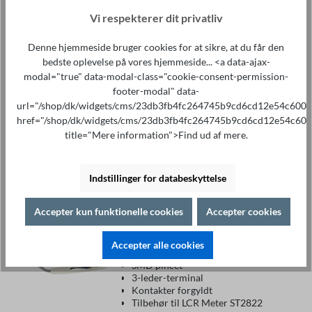
Vi respekterer dit privatliv
SMD pincet ST26029B
Denne hjemmeside bruger cookies for at sikre, at du får den
95,00 €*
bedste oplevelse på vores hjemmeside... <a data-ajax-
modal="true" data-modal-class="cookie-consent-permission-
SMD-pincet med BNC
footer-modal" data-
Højkvalitets BNC-tilslutninger
Målespidser hårdforgyldte
url="/shop/dk/widgets/cms/23db3fb4fc264745b9cd6cd12e54c600"
Terminal til LCR-målebroer
href="/shop/dk/widgets/cms/23db3fb4fc264745b9cd6cd12e54c600
og måleinstrumenter, multimetre
title="Mere information">Find ud af mere.
Læg i indkøbskurven
Indstillinger for databeskyttelse
Accepter kun funktionelle cookies
Accepter cookies
SMD pincet ST26029C
Accepter alle cookies
59,00 €*
SMD pincet
3-leder-terminal
Kontakter forgyldt
Tilbehør til LCR Meter ST2822