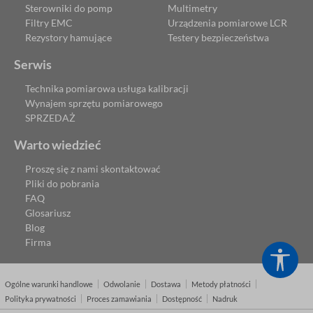
Sterowniki do pomp
Multimetry
Filtry EMC
Urządzenia pomiarowe LCR
Rezystory hamujące
Testery bezpieczeństwa
Serwis
Technika pomiarowa usługa kalibracji
Wynajem sprzętu pomiarowego
SPRZEDAŻ
Warto wiedzieć
Proszę się z nami skontaktować
Pliki do pobrania
FAQ
Glosariusz
Blog
Firma
Poka
Ogólne warunki handlowe
Odwolanie
Dostawa
Metody płatności
Polityka prywatności
Proces zamawiania
Dostępność
Nadruk