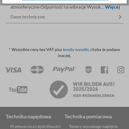
atmosferyczne Odporność na wibracje Wysok…
Więcej
Dane techniczne
* Wszystkie ceny bez VAT plus
koszty wysyłki
, chyba że podano
inaczej.
Technika napędowa
Technika pomiarowa
Przetwornica częstotliwości
Testery wysokiego napięcia