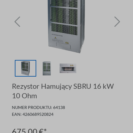
Rezystor Hamujący SBRU 16 kW
10 Ohm
NUMER PRODUKTU:
64138
EAN:
4260689520824
675,00 €*