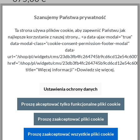
Ceny bez VAT plus koszty wysyłki
Szanujemy Państwa prywatność
W magazynie
Ilość
Ta strona używa plików cookie, aby zapewnić Państwu jak
najlepsze korzystanie z naszej strony... <a data-ajax-modal="true"
Proszę dodać do koszyka
data-modal-class="cookie-consent-permission-footer-modal"
data-
url="/shop/pl/widgets/cms/23db3fb4fc264745b9cd6cd12e54c600"
href="/shop/pl/widgets/cms/23db3fb4fc264745b9cd6cd12e54c600
title="Więcej informacji">Dowiedz się więcej.
Specjalistyczne porady pod adresem
Ustawienia ochrony danych
+49 421 277 9999
Szczegóły
Proszę akceptować tylko funkcjonalne pliki cookie
Drukuj
Proszę zaakceptować pliki cookie
Opis
Najważniejsze cechy Łatwy montaż Wytrzymała
Proszę zaakceptować wszystkie pliki cookie
metalowa obudowa Odporność na warunki