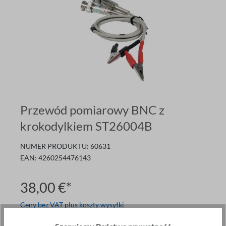
Przewód pomiarowy BNC z
krokodylkiem ST26004B
NUMER PRODUKTU:
60631
EAN:
4260254476143
38,00 €*
Ceny bez VAT plus koszty wysyłki
Tylko
4
w magazynie