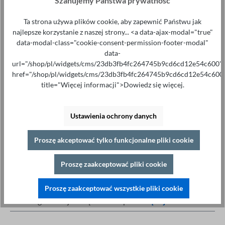
Szanujemy Państwa prywatność
Ilość
Ta strona używa plików cookie, aby zapewnić Państwu jak
Proszę dodać do koszyka
najlepsze korzystanie z naszej strony... <a data-ajax-modal="true"
data-modal-class="cookie-consent-permission-footer-modal"
data-
url="/shop/pl/widgets/cms/23db3fb4fc264745b9cd6cd12e54c600"
href="/shop/pl/widgets/cms/23db3fb4fc264745b9cd6cd12e54c600
title="Więcej informacji">Dowiedz się więcej.
Specjalistyczne porady pod adresem
+49 421 277 9999
Ustawienia ochrony danych
Szczegóły
Proszę akceptować tylko funkcjonalne pliki cookie
Drukuj
Opis
Proszę zaakceptować pliki cookie
2-przewodowe przewody pomiarowe z wtykiem
Proszę zaakceptować wszystkie pliki cookie
BNC&nbsp;i zaciskami krokodylkowymi są stosowane z
różnego rodzaju urządzeniami po…
Więcej