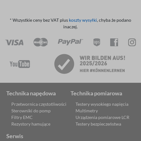
* Wszystkie ceny bez VAT plus
koszty wysyłki
, chyba że podano
inaczej.
Technika napędowa
Technika pomiarowa
Przetwornica częstotliwości
Testery wysokiego napięcia
Sterowniki do pomp
Multimetry
Filtry EMC
Urządzenia pomiarowe LCR
Rezystory hamujące
Testery bezpieczeństwa
Serwis