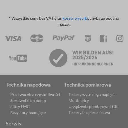
* Wszystkie ceny bez VAT plus
koszty wysyłki
, chyba że podano
inaczej.
Technika napędowa
Technika pomiarowa
Przetwornica częstotliwości
Testery wysokiego napięcia
Sterowniki do pomp
Multimetry
Filtry EMC
Urządzenia pomiarowe LCR
Rezystory hamujące
Testery bezpieczeństwa
Serwis