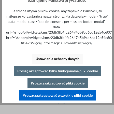
Szanujemy Państwa prywatność
Ilość
Ta strona używa plików cookie, aby zapewnić Państwu jak
Proszę dodać do koszyka
najlepsze korzystanie z naszej strony... <a data-ajax-modal="true"
data-modal-class="cookie-consent-permission-footer-modal"
data-
url="/shop/pl/widgets/cms/23db3fb4fc264745b9cd6cd12e54c600"
href="/shop/pl/widgets/cms/23db3fb4fc264745b9cd6cd12e54c600
title="Więcej informacji">Dowiedz się więcej.
Specjalistyczne porady pod adresem
+49 421 277 9999
Ustawienia ochrony danych
Szczegóły
Proszę akceptować tylko funkcjonalne pliki cookie
Drukuj
Opis
Proszę zaakceptować pliki cookie
Najważniejsze cechy 4-przewodowa technika pomiarowa
Proszę zaakceptować wszystkie pliki cookie
Start-stop pomiaru Wyświetlanie wyniku za pomocą 2
diod LED Multi-Colou…
Więcej