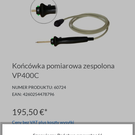
Końcówka pomiarowa zespolona
VP400C
NUMER PRODUKTU:
60724
EAN:
4260254478796
195,50 €*
Ceny bez VAT plus koszty wysyłki
Towary przychodzące