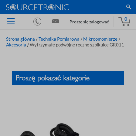
0
Proszę się zalogować
Strona główna
/
Technika Pomiarowa
/
Mikroomomierze
/
Akcesoria
/
Wytrzymałe podwójne ręczne szpikulce GR011
Proszę pokazać kategorie