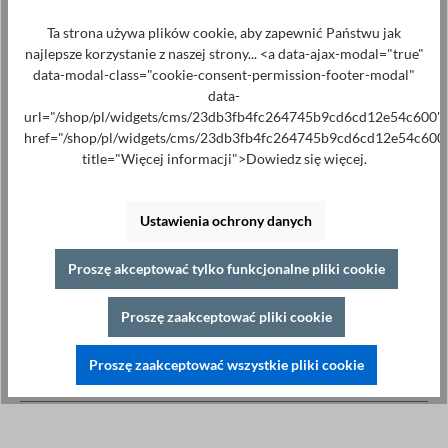
Ilość
Ta strona używa plików cookie, aby zapewnić Państwu jak
Proszę dodać do koszyka
najlepsze korzystanie z naszej strony... <a data-ajax-modal="true"
data-modal-class="cookie-consent-permission-footer-modal"
data-
url="/shop/pl/widgets/cms/23db3fb4fc264745b9cd6cd12e54c600"
href="/shop/pl/widgets/cms/23db3fb4fc264745b9cd6cd12e54c600
title="Więcej informacji">Dowiedz się więcej.
Specjalistyczne porady pod adresem
+49 421 277 9999
Szczegóły
Ustawienia ochrony danych
Drukuj
Proszę akceptować tylko funkcjonalne pliki cookie
Opis
Proszę zaakceptować pliki cookie
Wytrzymałe podwójne ręczne sondy pomiarowe Heavy
Duty Duplex Hand Spikes idealnie nadają się do pomiaru
Proszę zaakceptować wszystkie pliki cookie
rezystancji w techni…
Więcej