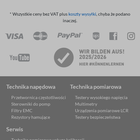
* Wszystkie ceny bez VAT plus
koszty wysyłki
, chyba że podano
inaczej.
Technika napędowa
Technika pomiarowa
Przetwornica częstotliwości
Testery wysokiego napięcia
Sterowniki do pomp
Multimetry
Filtry EMC
Urządzenia pomiarowe LCR
Rezystory hamujące
Testery bezpieczeństwa
Serwis
Technika pomiarowa usługa kalibracji