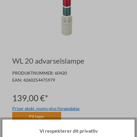
WL 20 advarselslampe
PRODUKTNUMMER:
60420
EAN:
4260254475979
139,00 €*
Priser ekskl. moms plus forsendelse
På lager
Mængde
Vi respekterer dit privatliv