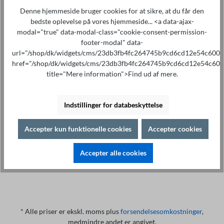
Læg i indkøbskurven
Denne hjemmeside bruger cookies for at sikre, at du får den
bedste oplevelse på vores hjemmeside... <a data-ajax-
modal="true" data-modal-class="cookie-consent-permission-
footer-modal" data-
url="/shop/dk/widgets/cms/23db3fb4fc264745b9cd6cd12e54c600"
href="/shop/dk/widgets/cms/23db3fb4fc264745b9cd6cd12e54c600
title="Mere information">Find ud af mere.
Specialistrådgivning på
Print
+49 421 277 9999
Detaljer
Indstillinger for databeskyttelse
Beskrivelse af
Accepter kun funktionelle cookies
Accepter cookies
Highlights Enheder: ST9200-serien, ST9300-serien
Kabellængde: 1.5m Standard: EN 50191 Lampe:
Accepter alle cookies
Rød/Grøn Funktion: rd HV ON/gr…
Mere om det
* Alle priser er ekskl. moms plus
forsendelsesomkostninger
,
medmindre andet er angivet.