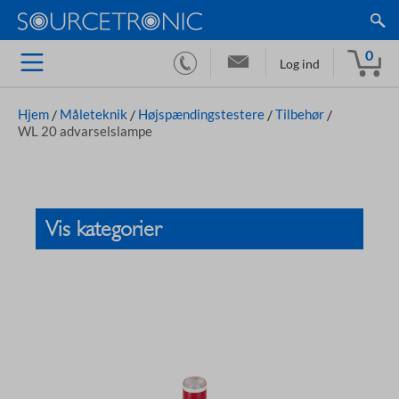
0
Log ind
Hjem
/
Måleteknik
/
Højspændingstestere
/
Tilbehør
/
WL 20 advarselslampe
Vis kategorier