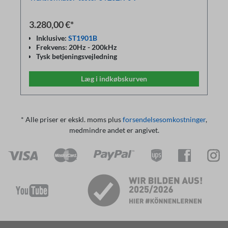
3.280,00 €*
Inklusive:
ST1901B
Frekvens: 20Hz - 200kHz
Tysk betjeningsvejledning
Nøjagtighed: 0.05%
800x480 LCD-farvedisplay
Læg i indkøbskurven
Hastighed: 13ms
Grænseflader: LAN-LXI, USB, RS232, Handler, DCI,
(GPIB option)
LCR Option
* Alle priser er ekskl. moms plus
forsendelsesomkostninger
,
medmindre andet er angivet.