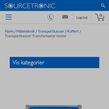
0
Log ind
Hjem
/
Måleteknik
/
Transportkasser
/
Kuffert
/
Transportkasser Transformator-tester
Vis kategorier