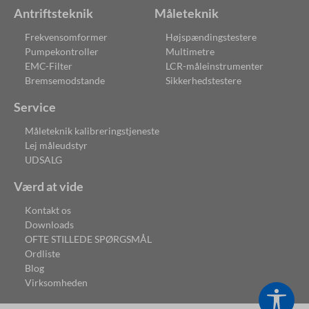
Antriftsteknik
Måleteknik
Frekvensomformer
Højspændingstestere
Pumpekontroller
Multimetre
EMC-Filter
LCR-måleinstrumenter
Bremsemodstande
Sikkerhedstestere
Service
Måleteknik kalibreringstjeneste
Lej måleudstyr
UDSALG
Værd at vide
Kontakt os
Downloads
OFTE STILLEDE SPØRGSMÅL
Ordliste
Blog
Virksomheden
Vis v