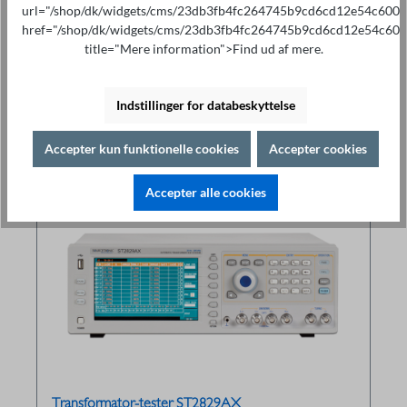
url="/shop/dk/widgets/cms/23db3fb4fc264745b9cd6cd12e54c600"
href="/shop/dk/widgets/cms/23db3fb4fc264745b9cd6cd12e54c600
title="Mere information">Find ud af mere.
Indstillinger for databeskyttelse
Related products
Accepter kun funktionelle cookies
Accepter cookies
Accepter alle cookies
Transformator-tester ST2829AX