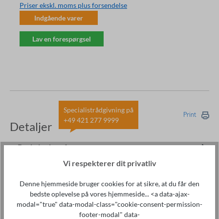
Priser ekskl. moms plus forsendelse
Indgående varer
Lav en forespørgsel
Specialistrådgivning på
Print
+49 421 277 9999
Detaljer
Beskrivelse af
Vi respekterer dit privatliv
Highlights Enheder: ST2829AX, ST2829AX-24,
ST2829AX-48, ST2829BX, ST2829CX Robuste
Denne hjemmeside bruger cookies for at sikre, at du får den
transportkasser Aluminiumsramme-låg kan…
Mere om
bedste oplevelse på vores hjemmeside... <a data-ajax-
det
modal="true" data-modal-class="cookie-consent-permission-
footer-modal" data-
Tilbehør