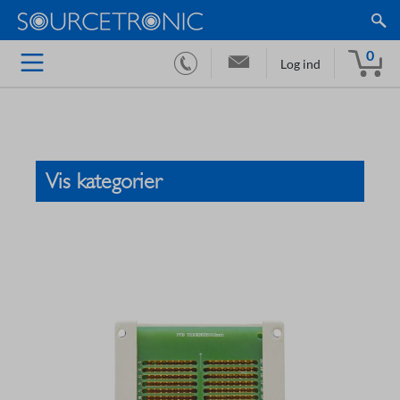
0
Log ind
Vis kategorier