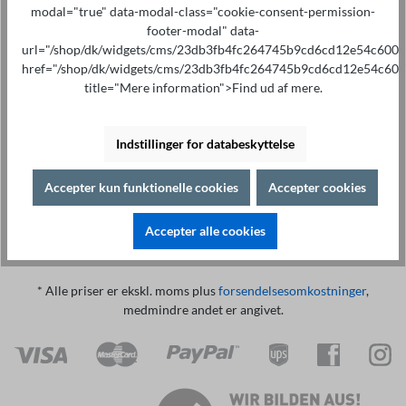
modal="true" data-modal-class="cookie-consent-permission-
footer-modal" data-
url="/shop/dk/widgets/cms/23db3fb4fc264745b9cd6cd12e54c600"
href="/shop/dk/widgets/cms/23db3fb4fc264745b9cd6cd12e54c600
title="Mere information">Find ud af mere.
Specialistrådgivning på
Print
+49 421 277 9999
Detaljer
Indstillinger for databeskyttelse
Beskrivelse af
Accepter kun funktionelle cookies
Accepter cookies
3.3cm x 3.3cm DIP testfatning
Accepter alle cookies
* Alle priser er ekskl. moms plus
forsendelsesomkostninger
,
medmindre andet er angivet.