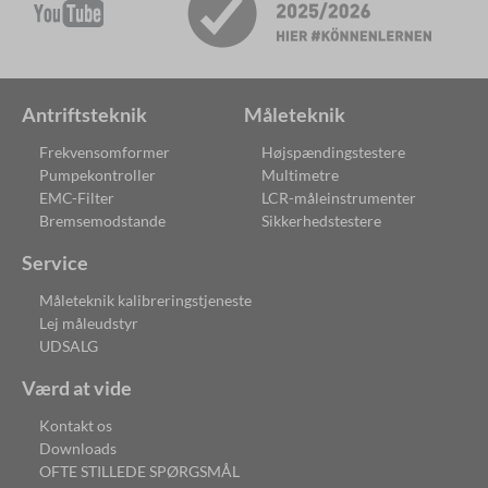
Antriftsteknik
Måleteknik
Frekvensomformer
Højspændingstestere
Pumpekontroller
Multimetre
EMC-Filter
LCR-måleinstrumenter
Bremsemodstande
Sikkerhedstestere
Service
Måleteknik kalibreringstjeneste
Lej måleudstyr
UDSALG
Værd at vide
Kontakt os
Downloads
OFTE STILLEDE SPØRGSMÅL