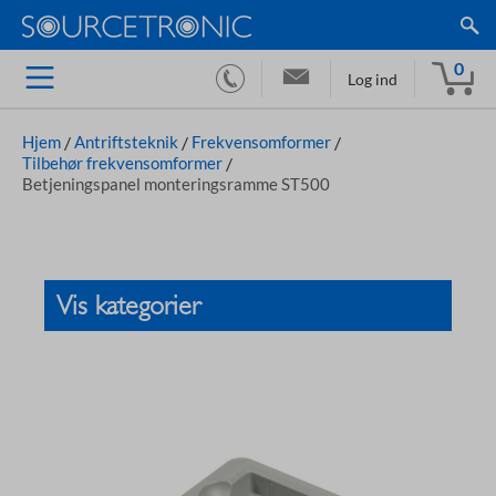
0
Log ind
Hjem
/
Antriftsteknik
/
Frekvensomformer
/
Tilbehør frekvensomformer
/
Betjeningspanel monteringsramme ST500
Vis kategorier