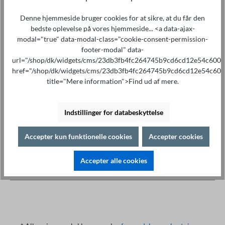
Mængde
Denne hjemmeside bruger cookies for at sikre, at du får den
bedste oplevelse på vores hjemmeside... <a data-ajax-
Læg i indkøbskurven
modal="true" data-modal-class="cookie-consent-permission-
footer-modal" data-
url="/shop/dk/widgets/cms/23db3fb4fc264745b9cd6cd12e54c600"
href="/shop/dk/widgets/cms/23db3fb4fc264745b9cd6cd12e54c600
title="Mere information">Find ud af mere.
Specialistrådgivning på
Print
Indstillinger for databeskyttelse
+49 421 277 9999
Detaljer
Accepter kun funktionelle cookies
Accepter cookies
Beskrivelse af
Highlights Enheder: ST500 Dimensioner (B/H/D):
Accepter alle cookies
90/135.5/22 mm inkl. 2m kabel
Mere om det