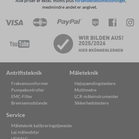
* Alle priser er ekskl. moms plus
forsendelsesomkostninger
,
medmindre andet er angivet.
Antriftsteknik
Måleteknik
Frekvensomformer
Højspændingstestere
Pumpekontroller
Multimetre
EMC-Filter
LCR-måleinstrumenter
Bremsemodstande
Sikkerhedstestere
Service
Måleteknik kalibreringstjeneste
Lej måleudstyr
UDSALG