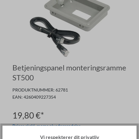
Betjeningspanel monteringsramme
ST500
PRODUKTNUMMER:
62781
EAN:
4260409227354
19,80 €*
Priser ekskl. moms plus forsendelse
På lager
Vi respekterer dit privatliv