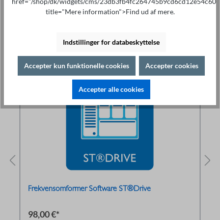
href="/shop/dk/widgets/cms/23db3fb4fc264745b9cd6cd12e54c600
title="Mere information">Find ud af mere.
Indstillinger for databeskyttelse
Accessoires
Accepter kun funktionelle cookies
Accepter cookies
Accepter alle cookies
Frekvensomformer Software ST®Drive
98,00 €*