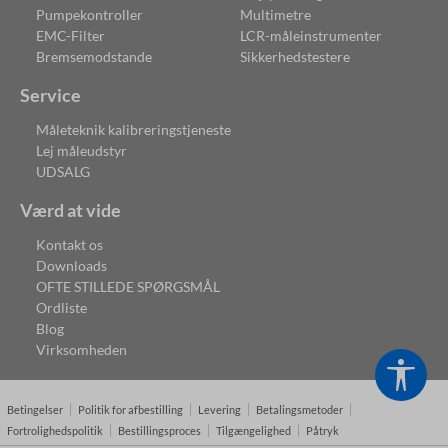
Pumpekontroller
Multimetre
EMC-Filter
LCR-måleinstrumenter
Bremsemodstande
Sikkerhedstestere
Service
Måleteknik kalibreringstjeneste
Lej måleudstyr
UDSALG
Værd at vide
Kontakt os
Downloads
OFTE STILLEDE SPØRGSMÅL
Ordliste
Blog
Virksomheden
Vis v
Betingelser
Politik for afbestilling
Levering
Betalingsmetoder
Fortrolighedspolitik
Bestillingsproces
Tilgængelighed
Påtryk