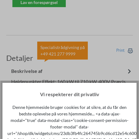
Lav en forespørgsel
Specialistrådgivning på
Print
+49 421 277 9999
Detaljer
Beskrivelse af
Højdepunkter Effekt: 160 kW til 710 kW, 400V Præcis
PID-regulering med frekvensomformer Modulært
Vi respekterer dit privatliv
kompakt koblingsanlæg Tørl…
Mere om det
Downloads
Denne hjemmeside bruger cookies for at sikre, at du får den
bedste oplevelse på vores hjemmeside... <a data-ajax-
Tilbehør
modal="true" data-modal-class="cookie-consent-permission-
footer-modal" data-
url="/shop/dk/widgets/cms/23db3fb4fc264745b9cd6cd12e54c600"