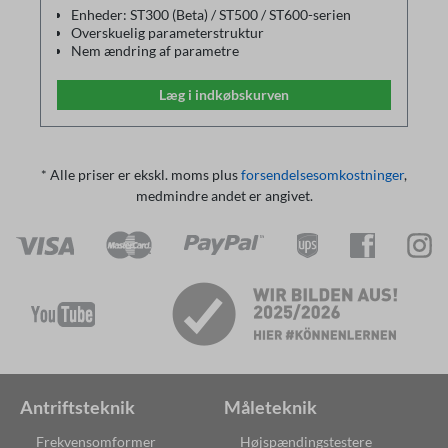
Enheder: ST300 (Beta) / ST500 / ST600-serien
Overskuelig parameterstruktur
Nem ændring af parametre
Parametre kan gemmes på pc'en og udskrives via en
printer
Læg i indkøbskurven
Gemte parameterfiler kan indlæses igen som
backup
Kommunikation via USB-RS485-adapterkabel
* Alle priser er ekskl. moms plus
forsendelsesomkostninger
,
medmindre andet er angivet.
Antriftsteknik
Måleteknik
Frekvensomformer
Højspændingstestere