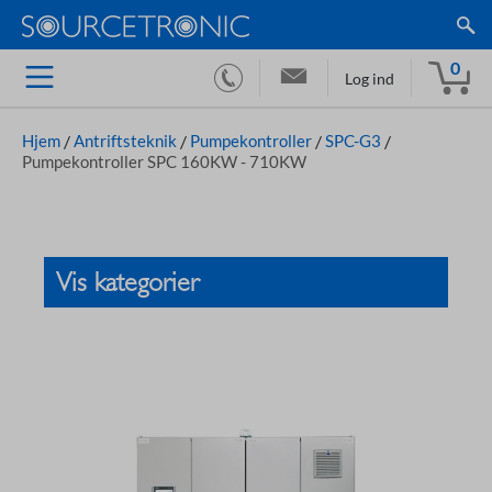
0
Log ind
Hjem
/
Antriftsteknik
/
Pumpekontroller
/
SPC-G3
/
Pumpekontroller SPC 160KW - 710KW
Vis kategorier