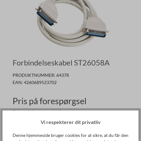
Forbindelseskabel ST26058A
PRODUKTNUMMER:
64378
EAN:
4260689523702
Pris på forespørgsel
Priser ekskl. moms plus forsendelse
Indgående varer
Vi respekterer dit privatliv
Lav en forespørgsel
Denne hjemmeside bruger cookies for at sikre, at du får den