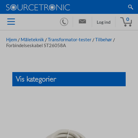
0
Log ind
Hjem
/
Måleteknik
/
Transformator-tester
/
Tilbehør
/
Forbindelseskabel ST26058A
Vis kategorier