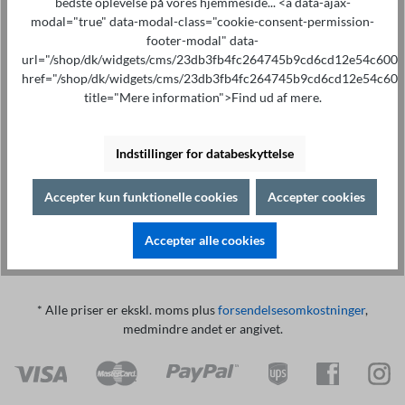
bedste oplevelse på vores hjemmeside... <a data-ajax-
modal="true" data-modal-class="cookie-consent-permission-
footer-modal" data-
url="/shop/dk/widgets/cms/23db3fb4fc264745b9cd6cd12e54c600"
href="/shop/dk/widgets/cms/23db3fb4fc264745b9cd6cd12e54c600
title="Mere information">Find ud af mere.
Specialistrådgivning på
Print
+49 421 277 9999
Detaljer
Indstillinger for databeskyttelse
Beskrivelse af
Accepter kun funktionelle cookies
Accepter cookies
HøjdepunkterEnheder: ST2840-serienTilslutningskabel
Accepter alle cookies
* Alle priser er ekskl. moms plus
forsendelsesomkostninger
,
medmindre andet er angivet.