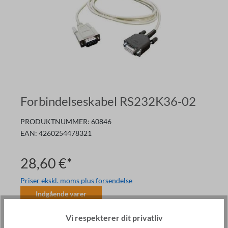
Forbindelseskabel RS232K36-02
PRODUKTNUMMER:
60846
EAN:
4260254478321
28,60 €*
Priser ekskl. moms plus forsendelse
Indgående varer
Mængde
Vi respekterer dit privatliv