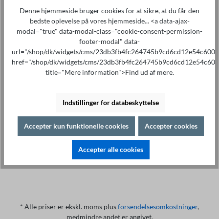
Læg i indkøbskurven
Denne hjemmeside bruger cookies for at sikre, at du får den
bedste oplevelse på vores hjemmeside... <a data-ajax-
modal="true" data-modal-class="cookie-consent-permission-
footer-modal" data-
url="/shop/dk/widgets/cms/23db3fb4fc264745b9cd6cd12e54c600"
href="/shop/dk/widgets/cms/23db3fb4fc264745b9cd6cd12e54c600
title="Mere information">Find ud af mere.
Specialistrådgivning på
Print
+49 421 277 9999
Detaljer
Indstillinger for databeskyttelse
Beskrivelse af
Accepter kun funktionelle cookies
Accepter cookies
Highlights Til fjernstyring af testapparatet via PC eller
SPS Beskrivelse: Kabel med 2 m længde 9-polet SUB-D,
Accepter alle cookies
kabel med R…
Mere om det
* Alle priser er ekskl. moms plus
forsendelsesomkostninger
,
medmindre andet er angivet.