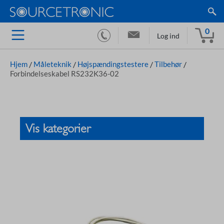
0
Log ind
Hjem
/
Måleteknik
/
Højspændingstestere
/
Tilbehør
/
Forbindelseskabel RS232K36-02
Vis kategorier