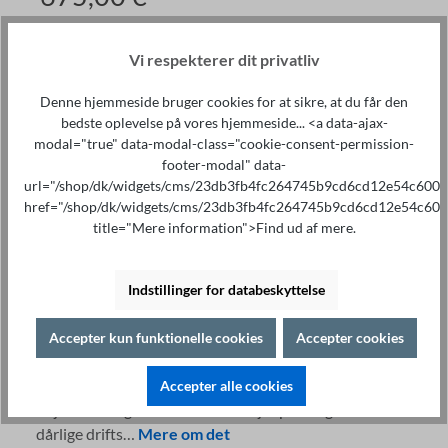
Priser ekskl. moms plus forsendelse
På lager
Vi respekterer dit privatliv
Mængde
Denne hjemmeside bruger cookies for at sikre, at du får den
bedste oplevelse på vores hjemmeside... <a data-ajax-
Læg i indkøbskurven
modal="true" data-modal-class="cookie-consent-permission-
footer-modal" data-
url="/shop/dk/widgets/cms/23db3fb4fc264745b9cd6cd12e54c600"
href="/shop/dk/widgets/cms/23db3fb4fc264745b9cd6cd12e54c600
title="Mere information">Find ud af mere.
Specialistrådgivning på
Print
Indstillinger for databeskyttelse
+49 421 277 9999
Detaljer
Accepter kun funktionelle cookies
Accepter cookies
Beskrivelse af
Højdepunkter Enkel installation Robust metalhus
Accepter alle cookies
Vejrbestandig Vibrationsfast Høj tilpasningsevne til
dårlige drifts…
Mere om det