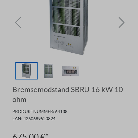
Bremsemodstand SBRU 16 kW 10
ohm
PRODUKTNUMMER:
64138
EAN:
4260689520824
675,00 €*