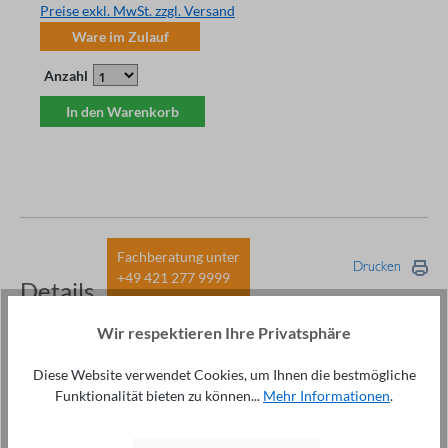
Preise exkl. MwSt. zzgl. Versand
Ware im Zulauf
Anzahl
In den Warenkorb
Fachberatung unter
Drucken
+49 421 277 9999
Details
Beschreibung
Wir respektieren Ihre Privatsphäre
Highlights vorprogrammierter Abläufe (nach VDE 0701-
Diese Website verwendet Cookies, um Ihnen die bestmögliche
0702) zur Prüfung von PRCDs vom Typ PRCD standard,
Funktionalität bieten zu können...
Mehr Informationen
.
SPE-PRCD, PRCD-S und…
Mehr