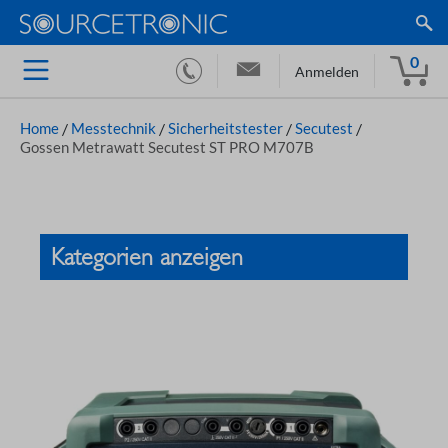
0
Anmelden
Home
/
Messtechnik
/
Sicherheitstester
/
Secutest
/
Gossen Metrawatt Secutest ST PRO M707B
Kategorien anzeigen