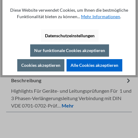
Anzahl
Diese Website verwendet Cookies, um Ihnen die bestmögliche
In den Warenkorb
Funktionalität bieten zu können...
Mehr Informationen
.
Datenschutzeinstellungen
Nur funktionale Cookies akzeptieren
Fachberatung unter
Drucken
+49 421 277 9999
Cookies akzeptieren
Alle Cookies akzeptieren
Details
Beschreibung
Highlights Für Geräte- und Leitungsprüfungen Für 1 und
3 Phasen-Verlängerungsleitung Verbindung mit DIN
VDE 0701-0702-Prüf…
Mehr