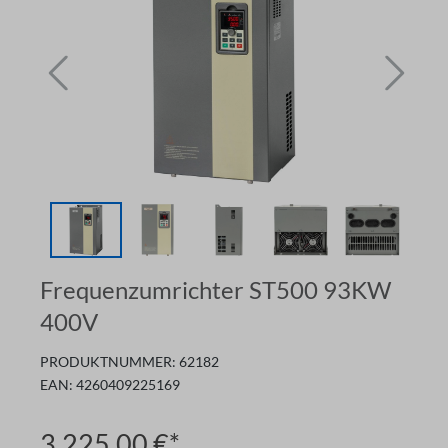
Frequenzumrichter ST500 93KW
400V
PRODUKTNUMMER:
62182
EAN:
4260409225169
3.225,00 €*