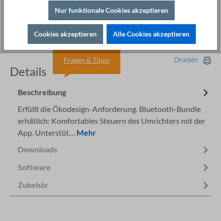
Frequenzumrichter Software ST®Drive
98,00 €
Nur funktionale Cookies akzeptieren
Bedienteil Einbaurahmen ST500
19,80 €
Cookies akzeptieren
Alle Cookies akzeptieren
Fragen & Tipps
Drucken
Details
Beschreibung
Erfüllt die Ökodesign-Anforderung. Bluetooth-Bundle
erhätlich: Komfortables Steuern des Umrichters mit der
App. Unterstüt…
Mehr
Downloads
Software
Zubehör