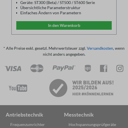
Geräte: ST300 (Beta) / ST500 / ST600 Serie
Übersichtliche Parameterstruktur
Einfaches Ändern von Parametern
Parameter können im PC gespeichert und über
einen Drucker ausgedruckt werden
In den Warenkorb
Gespeicherte Parameter Dateien können als
Backup wieder geladen werden
Kommunikation über USB-RS485-Adapterkabel
* Alle Preise exkl. gesetzl. Mehrwertsteuer zzgl.
Versandkosten
, wenn
nicht anders angegeben.
Antriebstechnik
Messtechnik
Frequenzumrichter
Hochspannungsprüfgeräte