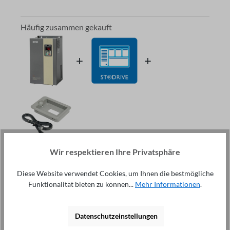
Häufig zusammen gekauft
Wir respektieren Ihre Privatsphäre
Gesamtpreis:
3.342,80 €
exkl. Mwst.
Diese Website verwendet Cookies, um Ihnen die bestmögliche
Funktionalität bieten zu können...
Mehr Informationen
.
In den Warenkorb
Dieser Gegenstand:
Frequenzumrichter ST500 93KW
Datenschutzeinstellungen
400V - 3.225,00 €