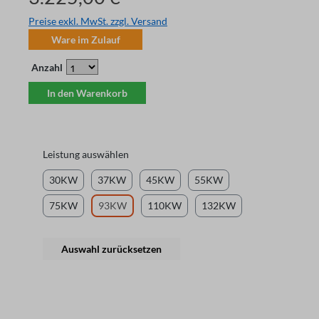
Preise exkl. MwSt. zzgl. Versand
Ware im Zulauf
Anzahl
In den Warenkorb
Leistung auswählen
30KW
37KW
45KW
55KW
75KW
93KW
110KW
132KW
Auswahl zurücksetzen