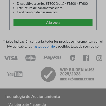
Dispositivos: series ST300 (beta) / ST500 / ST600
Estructura de parámetros clara
Fácil cambio de parámetros
Los parámetros pueden guardarse en el PC e
imprimirse a través de una impresora
A la cesta
Los archivos de parámetros guardados se pueden
volver a cargar como copia de seguridad
Comunicación mediante cable adaptador USB-
RS485
* Salvo indicación contraria, todos los precios se incrementan con el
IVA aplicable, los
gastos de envío
y posibles tasas de reembolso.
Tecnología de Accionamiento
Variadores de Frecuencia