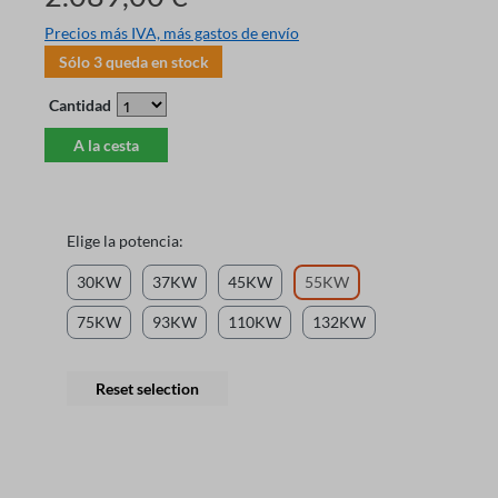
Precios más IVA, más gastos de envío
Sólo
3
queda en stock
Cantidad
A la cesta
Elige la potencia:
30KW
37KW
45KW
55KW
75KW
93KW
110KW
132KW
Reset selection