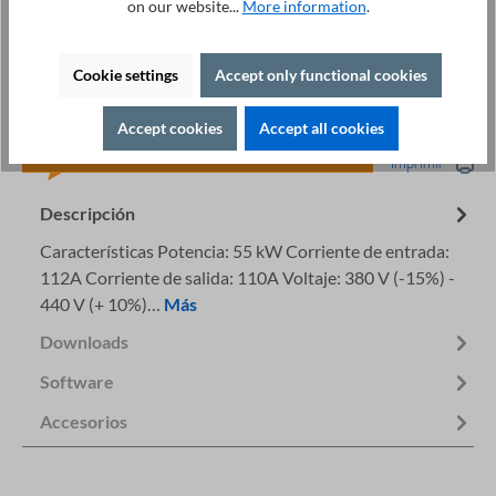
Software del variador de frecuencia ST®Drive
98,00 €
on our website...
More information
.
Marco de montaje del teclado ST500
19,80 €
Cookie settings
Accept only functional cookies
Detalles
Accept cookies
Accept all cookies
Asesoramiento Especializado +49 421 277 9999
Imprimir
Descripción
Características Potencia: 55 kW Corriente de entrada:
112A Corriente de salida: 110A Voltaje: 380 V (-15%) -
440 V (+ 10%)…
Más
Downloads
Software
Accesorios