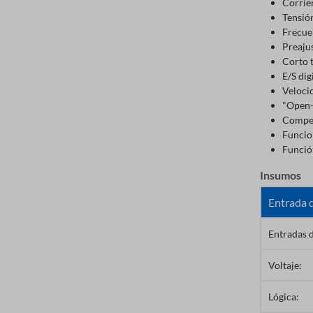
Corrie
Tensió
Frecue
Preaju
Corto t
E/S dig
Veloci
"Open
Compen
Funcio
Funció
Insumos
Entrada d
Entradas d
Voltaje:
Lógica: