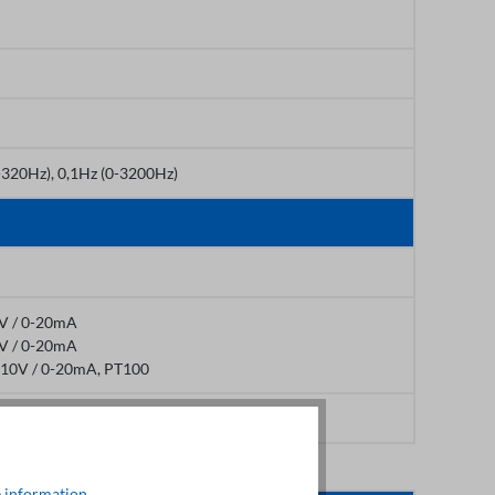
-320Hz), 0,1Hz (0-3200Hz)
0V / 0-20mA
0V / 0-20mA
+10V / 0-20mA, PT100
uencia * 0,1%
 information
.