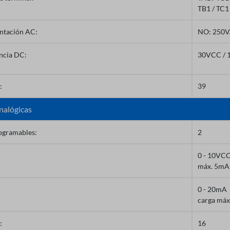
TB1 / TC1 
ntación AC:
NO: 250V
ncia DC:
30VCC / 
:
39
nalógicas
rogramables:
2
0 - 10VC
máx. 5mA
0 - 20mA
carga má
:
16