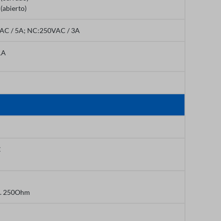
(abierto)
AC / 5A; NC:250VAC / 3A
1A
C
x. 250Ohm