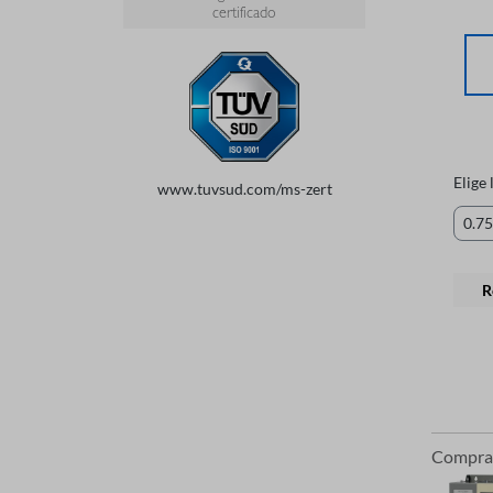
certificado
Elige 
www.tuvsud.com/ms-zert
0.7
R
Comprad