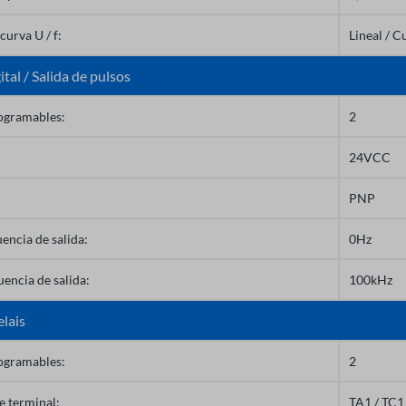
urva U / f:
Lineal / C
ital / Salida de pulsos
rogramables:
2
24VCC
PNP
encia de salida:
0Hz
encia de salida:
100kHz
elais
rogramables:
2
 terminal:
TA1 / TC1