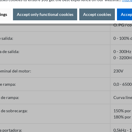
,V,W)
ings
Accept only functional cookies
Accept cookies
Accept
control:
V / F cara
O. PG / co
 salida:
0 - 100% d
 de salida:
0 - 300Hz 
0 - 3200H
ominal del motor:
230V
e rampa:
0,0 - 6500
 de rampa:
Curva line
 de sobrecarga:
150% por
180% por 
a portadora:
0,5kHz - 