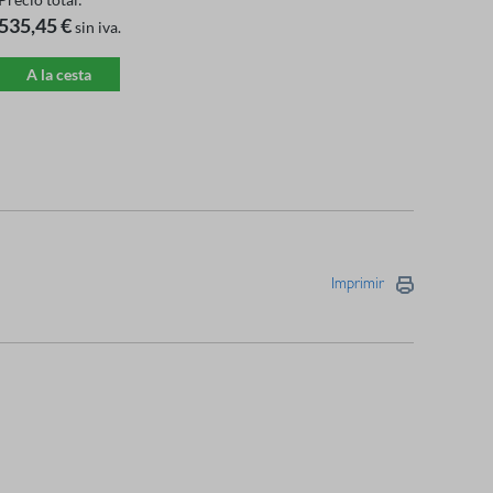
535,45 €
sin iva.
A la cesta
Imprimir