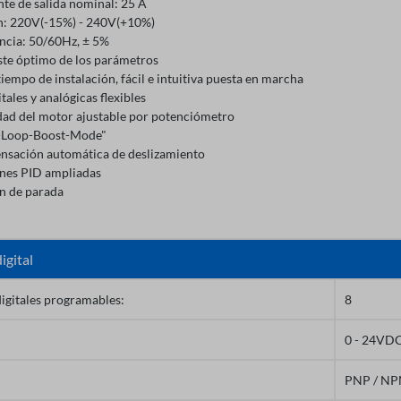
nte de salida nominal: 25 A
n: 220V(-15%) - 240V(+10%)
ncia: 50/60Hz, ± 5%
ste óptimo de los parámetros
iempo de instalación, fácil e intuitiva puesta en marcha
itales y analógicas flexibles
dad del motor ajustable por potenciómetro
-Loop-Boost-Mode"
sación automática de deslizamiento
nes PID ampliadas
n de parada
igital
igitales programables:
8
0 - 24VD
PNP / N