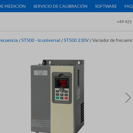
DE MEDICIÓN
SERVICIO DE CALIBRACIÓN
SOFTWARE
FAQ
+49 421 
recuencia
/
ST500 - lo universal
/
ST500 230V
/
Variador de frecue