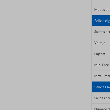
Modos de c
Salida dig
Salidas p
Voltaje
Lógica:
Min. Frecu
Max. Frecu
Salidas R
Salidas p
Número de