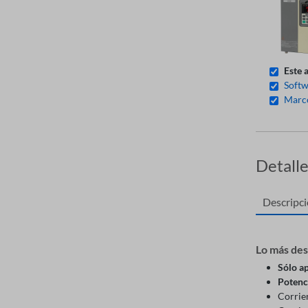
Este 
Softw
Marco
Detall
Descripc
Lo más de
Sólo ap
Potenc
Corrie