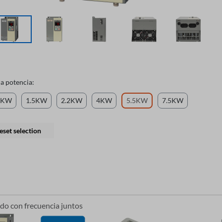
la potencia:
5KW
1.5KW
2.2KW
4KW
5.5KW
7.5KW
eset selection
o con frecuencia juntos