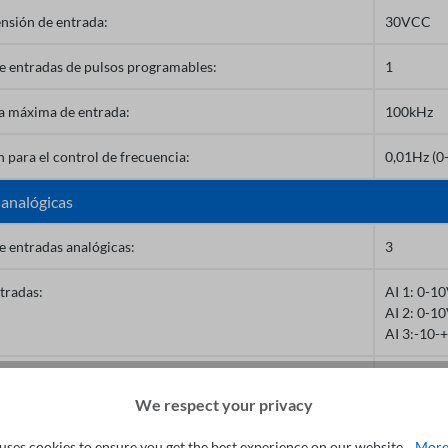
nsión de entrada:
30VCC
 entradas de pulsos programables:
1
a máxima de entrada:
100kHz
 para el control de frecuencia:
0,01Hz (0
 analógicas
 entradas analógicas:
3
tradas:
AI 1: 0-1
AI 2: 0-1
AI 3:-10-
 para el control de frecuencia:
máx. Frec
We respect your privacy
uses cookies to ensure you get the best experience on our website...
More