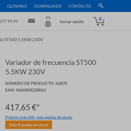
GLOSARIO
DOWNLOADS
CONTACTO
ES
0
277 99 99
Iniciar sesión
ncia ST500 5.5KW 230V
Variador de frecuencia ST500
5.5KW 230V
NÚMERO DE PRODUCTO:
62870
EAN:
4260409228061
417,65 €*
Precios más IVA, más gastos de envío
Sólo
4
queda en stock