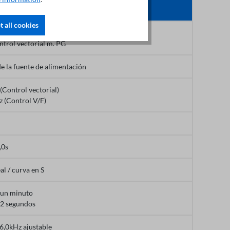
 all cookies
cterística / control vectorial
ntrol vectorial m. PG
e la fuente de alimentación
(Control vectorial)
z (Control V/F)
,0s
al / curva en S
 un minuto
2 segundos
16,0kHz ajustable