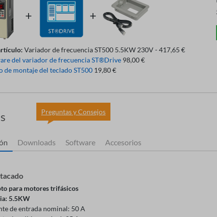
artículo:
Variador de frecuencia ST500 5.5KW 230V - 417,65 €
are del variador de frecuencia ST®Drive
98,00 €
 de montaje del teclado ST500
19,80 €
Preguntas y Consejos
es
ión
Downloads
Software
Accesorios
stacado
to para motores trifásicos
ia: 5.5KW
nte de entrada nominal: 50 A