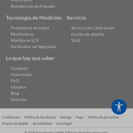
Resistencias de Frenado
Tecnología de Medición
Servicio
Probadores de Hipot
Servicio de Calibración
Multímetros
Equipo de alquiler
Medidores LCR
SALE
Verificador de Seguridad
Lo que hay que saber
Contacto
Downloads
FAQ
Glosario
Blog
Empresa
Show
Condiciones
Política de devolucion
Entrega
Pago
Política de privacidad
Proceso de pedido
Accesibilidad
Aviso legal
© 2026 Sourcetronic GmbH. Todos los derechos reservados.