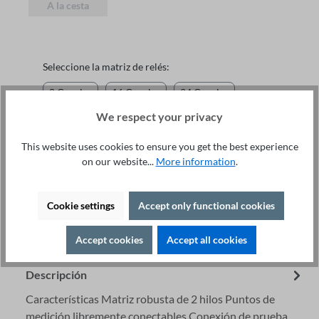
A la cesta
Seleccione la matriz de relés:
8 Canales
16 Canales
24 Canales
We respect your privacy
48 Canales
Ajuste individual
This website uses cookies to ensure you get the best experience
on our website...
More information
.
Cookie settings
Accept only functional cookies
Detalles
Asesoramiento Especializado +49 421 277 9999
Accept cookies
Accept all cookies
Imprimir
Descripción
Características Matriz robusta de 2 hilos Puntos de
medición libremente conectables Conexión de prueba