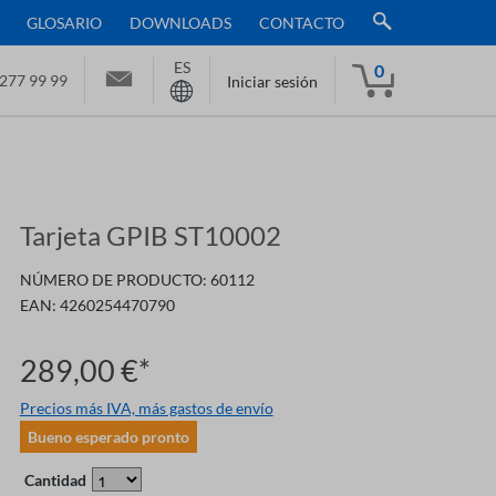
GLOSARIO
DOWNLOADS
CONTACTO
ES
0
277 99 99
Iniciar sesión
Tarjeta GPIB ST10002
NÚMERO DE PRODUCTO:
60112
EAN:
4260254470790
289,00 €*
Precios más IVA, más gastos de envío
Bueno esperado pronto
Cantidad