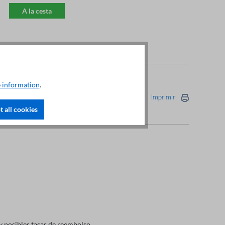
A la cesta
 information
.
Imprimir
 all cookies
y posibles tasas de reembolso.