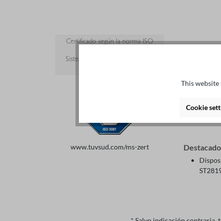
Certificado según la norma ISO
9001:2015
Sistema de gestión de la calidad
certificado
This website 
Detall
Cookie sett
Descripc
www.tuvsud.com/ms-zert
Destacado
Dispos
ST281
* Salvo indicación contraria, 