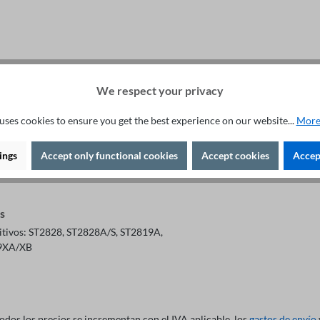
We respect your privacy
Asesoramiento Especializado +49 421 277 9999
uses cookies to ensure you get the best experience on our website...
More
es
ings
Accept only functional cookies
Accept cookies
Accept
ión
s
itivos: ST2828, ST2828A/S, ST2819A,
9XA/XB
todos los precios se incrementan con el IVA aplicable, los
gastos de envío