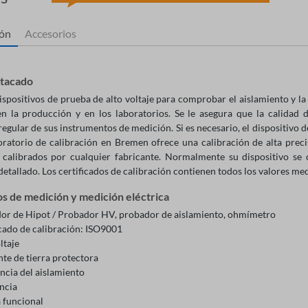
ión
Accesorios
stacado
dispositivos de prueba de alto voltaje para comprobar el aislamiento
y la
 en la producción y en los laboratorios.
Se le asegura que la calidad d
regular de sus instrumentos de medición.
Si es necesario, el dispositivo 
oratorio de calibración en Bremen ofrece una calibración de alta prec
 calibrados por cualquier fabricante. Normalmente su dispositivo se c
detallado. Los certificados de calibración contienen todos los valores med
os de medición y medición eléctrica
or de Hipot / Probador HV, probador de aislamiento, ohmímetro
icado de calibración: ISO9001
ltaje
te de tierra protectora
ncia del aislamiento
ncia
 funcional