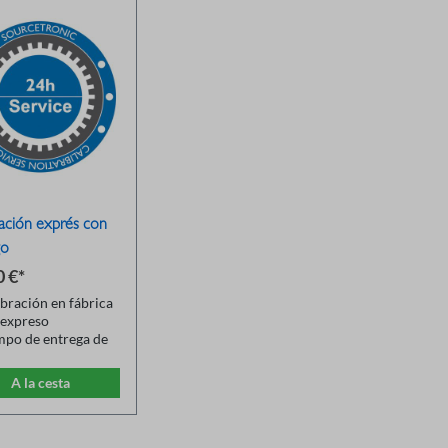
ración exprés con
go
0 €*
ibración en fábrica
 expreso
mpo de entrega de
horas después de la
gada
A la cesta
ido para pedidos de
a 3 dispositivos
rdinación de fecha
 adelantado