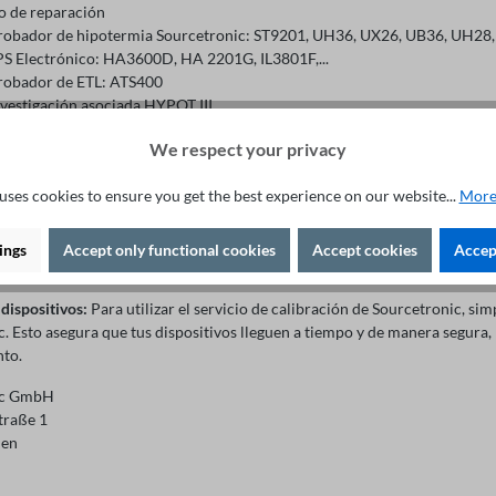
io de reparación
robador de hipotermia Sourcetronic: ST9201, UH36, UX26, UB36, UH28
PS Electrónico: HA3600D, HA 2201G, IL3801F,...
robador de ETL: ATS400
nvestigación asociada HYPOT III
robador de Hipotermia en bloque
We respect your privacy
itrek
 muchos más...
uses cookies to ensure you get the best experience on our website...
More
 calibración en Sourcetronic
lemente ordena el servicio de calibración de Sourcetronic en nuestra tie
ings
Accept only functional cookies
Accept cookies
Accept
etronic.com
.
 dispositivos:
Para utilizar el servicio de calibración de Sourcetronic, si
c. Esto asegura que tus dispositivos lleguen a tiempo y de manera segur
to.
ic GmbH
traße 1
men