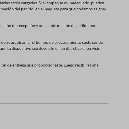
terías estén cargadas. Si el empaque es inadecuado, pueden
firmación del pedido) en el paquete para que podamos asignar
rmación de recepción y una confirmación de pedido por
e de Sourcetronic. El tiempo de procesamiento suele ser de
que tu dispositivo sea devuelto en un día, elige el servicio
cción de entrega que proporcionaste. Luego recibirás una