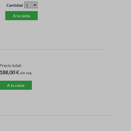
Cantidad
A la cesta
Precio total:
188,00 €
sin iva.
A la cesta