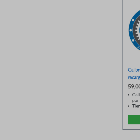
Calib
recar
59,0
Cal
por
Tie
24 
lle
Vál
hast
Coo
por