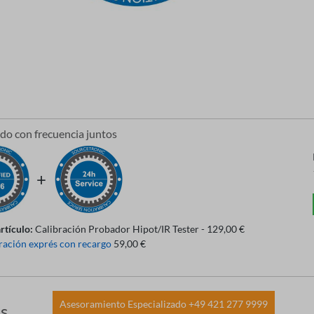
o con frecuencia juntos
artículo:
Calibración Probador Hipot/IR Tester - 129,00 €
ración exprés con recargo
59,00 €
Asesoramiento Especializado +49 421 277 9999
es