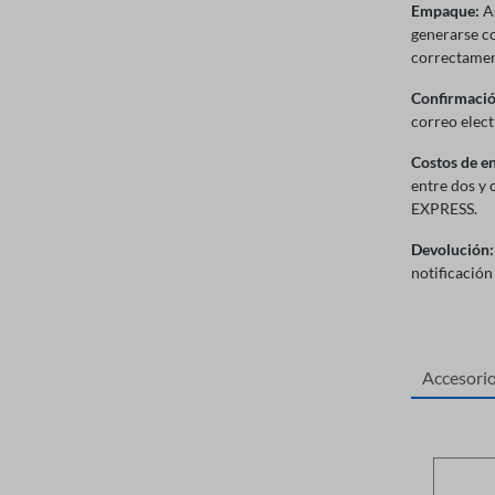
Empaque:
As
generarse co
correctament
Confirmació
correo elect
Costos de en
entre dos y 
EXPRESS.
Devolución:
notificación
Accesori