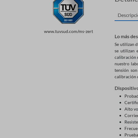
Descripc
www.tuvsud.com/ms-zert
Lo más de
Se utilizan 
se utilizan
calibración 
nuestro lab
tensión son
calibración 
Dispositiv
Probad
Certif
Alto vo
Corrien
Resiste
Frecue
Prueba