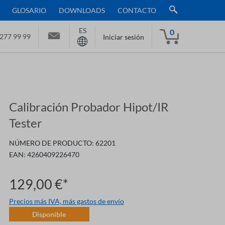
GLOSARIO
DOWNLOADS
CONTACTO
ES
0
277 99 99
Iniciar sesión
Calibración Probador Hipot/IR
Tester
NÚMERO DE PRODUCTO:
62201
EAN:
4260409226470
129,00 €*
Precios más IVA, más gastos de envío
Disponible