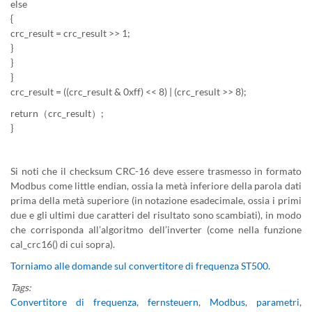
else
{
crc_result = crc_result >> 1;
}
}
}
crc_result = ((crc_result & 0xff) << 8) | (crc_result >> 8);
return（crc_result）;
}
Si noti che il checksum CRC-16 deve essere trasmesso in formato
Modbus come little endian, ossia la metà inferiore della parola dati
prima della metà superiore (in notazione esadecimale, ossia i primi
due e gli ultimi due caratteri del risultato sono scambiati), in modo
che corrisponda all’algoritmo dell’inverter (come nella funzione
cal_crc16() di cui sopra).
Torniamo alle domande sul convertitore di frequenza ST500.
Tags:
Convertitore di frequenza
,
fernsteuern
,
Modbus
,
parametri
,