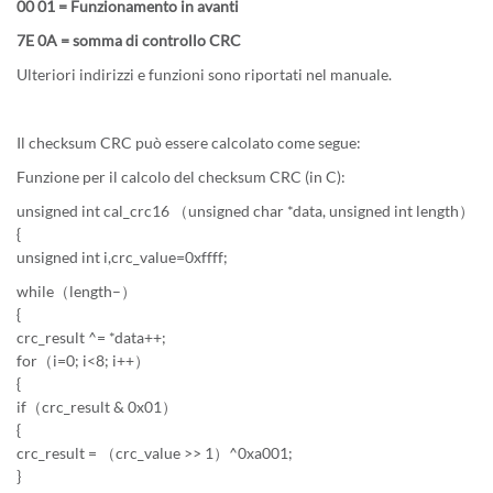
00 01 = Funzionamento in avanti
7E 0A = somma di controllo CRC
Ulteriori indirizzi e funzioni sono riportati nel manuale.
Il checksum CRC può essere calcolato come segue:
Funzione per il calcolo del checksum CRC (in C):
unsigned int cal_crc16 （unsigned char *data, unsigned int length）
{
unsigned int i,crc_value=0xffff;
while（length–）
{
crc_result ^= *data++;
for（i=0; i<8; i++）
{
if（crc_result & 0x01）
{
crc_result = （crc_value >> 1）^0xa001;
}